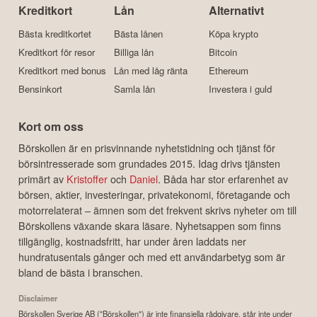
Kreditkort
Lån
Alternativt
Bästa kreditkortet
Bästa lånen
Köpa krypto
Kreditkort för resor
Billiga lån
Bitcoin
Kreditkort med bonus
Lån med låg ränta
Ethereum
Bensinkort
Samla lån
Investera i guld
Kort om oss
Börskollen är en prisvinnande nyhetstidning och tjänst för
börsintresserade som grundades 2015. Idag drivs tjänsten
primärt av
Kristoffer
och
Daniel
. Båda har stor erfarenhet av
börsen, aktier, investeringar, privatekonomi, företagande och
motorrelaterat – ämnen som det frekvent skrivs nyheter om till
Börskollens växande skara läsare. Nyhetsappen som finns
tillgänglig, kostnadsfritt, har under åren laddats ner
hundratusentals gånger och med ett användarbetyg som är
bland de bästa i branschen.
Disclaimer
Börskollen Sverige AB ("Börskollen") är inte finansiella rådgivare, står inte under