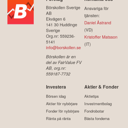
Börskollen Sverige
Ansvariga för
AB
tjänsten:
Ekvägen 6
Daniel Åstrand
141 30 Huddinge
(VD)
Sverige
Org.nr: 559236-
Kristoffer Matsson
5141
(IT)
info@borskollen.se
Börskollen är en
del av FairValue FV
AB, org.nr:
559187-7732
Investera
Aktier & Fonder
Börsen idag
Aktietips
Aktier för nybörjare
Investmentbolag
Fonder för nybörjare
Fondrobotar
Ränta på ränta
Bästa fonderna