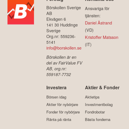
Börskollen Sverige
Ansvariga för
AB
tjänsten:
Ekvägen 6
Daniel Åstrand
141 30 Huddinge
(VD)
Sverige
Org.nr: 559236-
Kristoffer Matsson
5141
(IT)
info@borskollen.se
Börskollen är en
del av FairValue FV
AB, org.nr:
559187-7732
Investera
Aktier & Fonder
Börsen idag
Aktietips
Aktier för nybörjare
Investmentbolag
Fonder för nybörjare
Fondrobotar
Ränta på ränta
Bästa fonderna