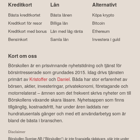
Kreditkort
Lån
Alternativt
Bästa kreditkortet
Bästa lånen
Köpa krypto
Kreditkort för resor
Billiga lån
Bitcoin
Kreditkort med bonus
Lån med låg ränta
Ethereum
Bensinkort
Samla lån
Investera i guld
Kort om oss
Börskollen är en prisvinnande nyhetstidning och tjänst för
börsintresserade som grundades 2015. Idag drivs tjänsten
primärt av
Kristoffer
och
Daniel
. Båda har stor erfarenhet av
börsen, aktier, investeringar, privatekonomi, företagande och
motorrelaterat – ämnen som det frekvent skrivs nyheter om till
Börskollens växande skara läsare. Nyhetsappen som finns
tillgänglig, kostnadsfritt, har under åren laddats ner
hundratusentals gånger och med ett användarbetyg som är
bland de bästa i branschen.
Disclaimer
Börskollen Sverige AB ("Börskollen") är inte finansiella rådgivare, står inte under