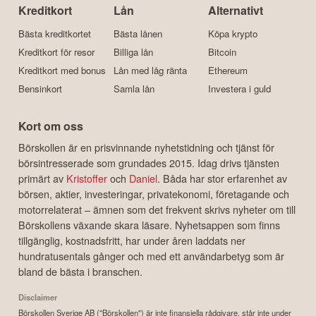
Kreditkort
Lån
Alternativt
Bästa kreditkortet
Bästa lånen
Köpa krypto
Kreditkort för resor
Billiga lån
Bitcoin
Kreditkort med bonus
Lån med låg ränta
Ethereum
Bensinkort
Samla lån
Investera i guld
Kort om oss
Börskollen är en prisvinnande nyhetstidning och tjänst för
börsintresserade som grundades 2015. Idag drivs tjänsten
primärt av
Kristoffer
och
Daniel
. Båda har stor erfarenhet av
börsen, aktier, investeringar, privatekonomi, företagande och
motorrelaterat – ämnen som det frekvent skrivs nyheter om till
Börskollens växande skara läsare. Nyhetsappen som finns
tillgänglig, kostnadsfritt, har under åren laddats ner
hundratusentals gånger och med ett användarbetyg som är
bland de bästa i branschen.
Disclaimer
Börskollen Sverige AB ("Börskollen") är inte finansiella rådgivare, står inte under