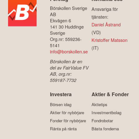
Börskollen Sverige
Ansvariga för
AB
tjänsten:
Ekvägen 6
Daniel Åstrand
141 30 Huddinge
(VD)
Sverige
Org.nr: 559236-
Kristoffer Matsson
5141
(IT)
info@borskollen.se
Börskollen är en
del av FairValue FV
AB, org.nr:
559187-7732
Investera
Aktier & Fonder
Börsen idag
Aktietips
Aktier för nybörjare
Investmentbolag
Fonder för nybörjare
Fondrobotar
Ränta på ränta
Bästa fonderna