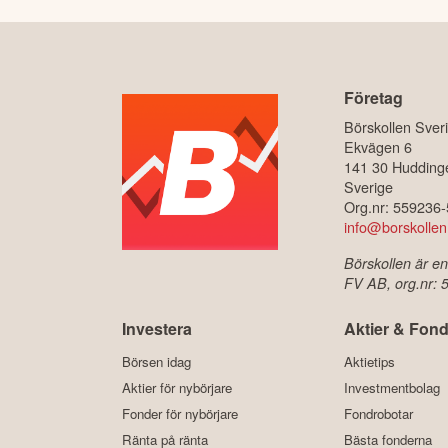
Företag
Börskollen Sver
Ekvägen 6
141 30 Hudding
Sverige
Org.nr: 559236
info@borskollen
Börskollen är en
FV AB, org.nr:
Investera
Aktier & Fond
Börsen idag
Aktietips
Aktier för nybörjare
Investmentbolag
Fonder för nybörjare
Fondrobotar
Ränta på ränta
Bästa fonderna