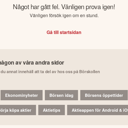
Något har gått fel. Vänligen prova igen!
Vänligen försök igen om en stund.
Gå till startsidan
någon av våra andra sidor
r du annat innehåll att ta del av hos oss på Börskollen
Ekonominyheter
Börsen idag
Börsens öppettider
örja köpa aktier
Aktietips
Aktieappen för Android & i