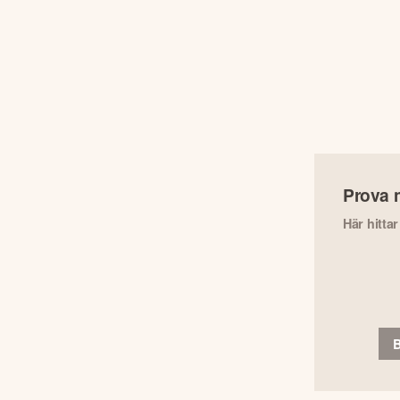
Prova 
Här hitta
B