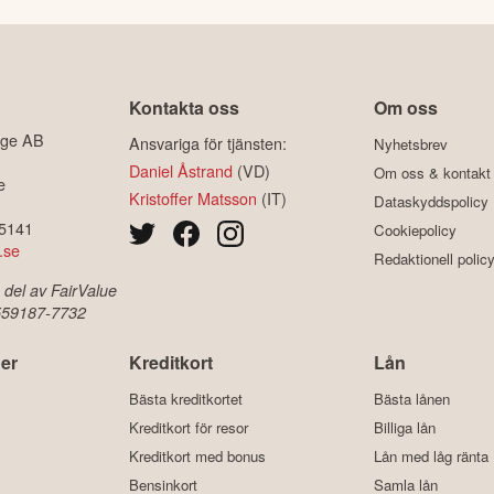
Kontakta oss
Om oss
ige AB
Ansvariga för tjänsten:
Nyhetsbrev
Daniel Åstrand
(VD)
Om oss & kontakt
e
Kristoffer Matsson
(IT)
Dataskyddspolicy
-5141
Cookiepolicy
.se
Redaktionell polic
 del av FairValue
 559187-7732
er
Kreditkort
Lån
Bästa kreditkortet
Bästa lånen
Kreditkort för resor
Billiga lån
Kreditkort med bonus
Lån med låg ränta
Bensinkort
Samla lån