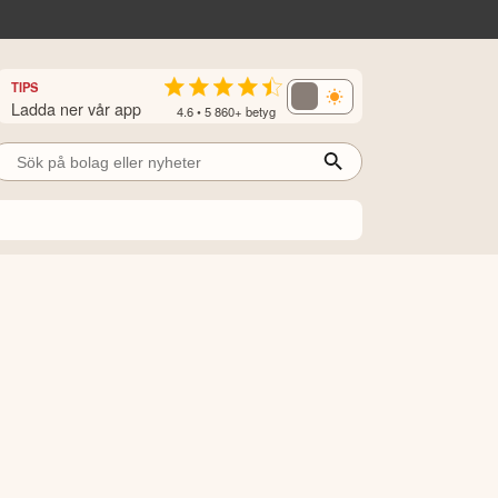
TIPS
Ladda ner vår app
4.6 • 5 860+ betyg