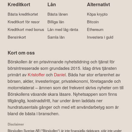
Kreditkort
Lån
Alternativt
Bästa kreditkortet
Bästa lånen
Köpa krypto
Kreditkort för resor
Billiga lån
Bitcoin
Kreditkort med bonus
Lån med låg ränta
Ethereum
Bensinkort
Samla lån
Investera i guld
Kort om oss
Börskollen är en prisvinnande nyhetstidning och tjänst för
börsintresserade som grundades 2015. Idag drivs tjänsten
primärt av
Kristoffer
och
Daniel
. Båda har stor erfarenhet av
börsen, aktier, investeringar, privatekonomi, företagande och
motorrelaterat – ämnen som det frekvent skrivs nyheter om till
Börskollens växande skara läsare. Nyhetsappen som finns
tillgänglig, kostnadsfritt, har under åren laddats ner
hundratusentals gånger och med ett användarbetyg som är
bland de bästa i branschen.
Disclaimer
Börskollen Sverige AB ("Börskollen") är inte finansiella rådgivare, står inte under