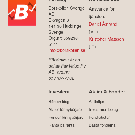
Börskollen Sverige
Ansvariga för
AB
tjänsten:
Ekvägen 6
Daniel Åstrand
141 30 Huddinge
(VD)
Sverige
Org.nr: 559236-
Kristoffer Matsson
5141
(IT)
info@borskollen.se
Börskollen är en
del av FairValue FV
AB, org.nr:
559187-7732
Investera
Aktier & Fonder
Börsen idag
Aktietips
Aktier för nybörjare
Investmentbolag
Fonder för nybörjare
Fondrobotar
Ränta på ränta
Bästa fonderna