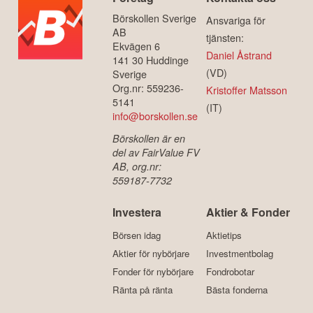
Börskollen Sverige
Ansvariga för
AB
tjänsten:
Ekvägen 6
Daniel Åstrand
141 30 Huddinge
(VD)
Sverige
Org.nr: 559236-
Kristoffer Matsson
5141
(IT)
info@borskollen.se
Börskollen är en
del av FairValue FV
AB, org.nr:
559187-7732
Investera
Aktier & Fonder
Börsen idag
Aktietips
Aktier för nybörjare
Investmentbolag
Fonder för nybörjare
Fondrobotar
Ränta på ränta
Bästa fonderna