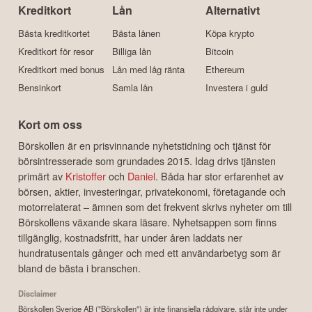
Kreditkort
Lån
Alternativt
Bästa kreditkortet
Bästa lånen
Köpa krypto
Kreditkort för resor
Billiga lån
Bitcoin
Kreditkort med bonus
Lån med låg ränta
Ethereum
Bensinkort
Samla lån
Investera i guld
Kort om oss
Börskollen är en prisvinnande nyhetstidning och tjänst för
börsintresserade som grundades 2015. Idag drivs tjänsten
primärt av
Kristoffer
och
Daniel
. Båda har stor erfarenhet av
börsen, aktier, investeringar, privatekonomi, företagande och
motorrelaterat – ämnen som det frekvent skrivs nyheter om till
Börskollens växande skara läsare. Nyhetsappen som finns
tillgänglig, kostnadsfritt, har under åren laddats ner
hundratusentals gånger och med ett användarbetyg som är
bland de bästa i branschen.
Disclaimer
Börskollen Sverige AB ("Börskollen") är inte finansiella rådgivare, står inte under