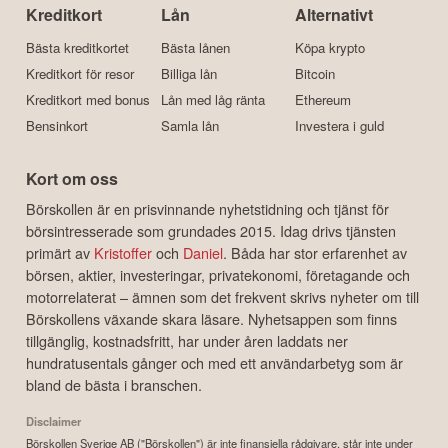
Kreditkort
Lån
Alternativt
Bästa kreditkortet
Bästa lånen
Köpa krypto
Kreditkort för resor
Billiga lån
Bitcoin
Kreditkort med bonus
Lån med låg ränta
Ethereum
Bensinkort
Samla lån
Investera i guld
Kort om oss
Börskollen är en prisvinnande nyhetstidning och tjänst för
börsintresserade som grundades 2015. Idag drivs tjänsten
primärt av
Kristoffer
och
Daniel
. Båda har stor erfarenhet av
börsen, aktier, investeringar, privatekonomi, företagande och
motorrelaterat – ämnen som det frekvent skrivs nyheter om till
Börskollens växande skara läsare. Nyhetsappen som finns
tillgänglig, kostnadsfritt, har under åren laddats ner
hundratusentals gånger och med ett användarbetyg som är
bland de bästa i branschen.
Disclaimer
Börskollen Sverige AB ("Börskollen") är inte finansiella rådgivare, står inte under