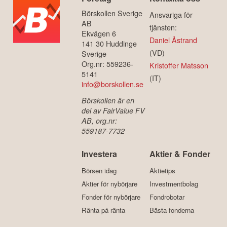
Börskollen Sverige
Ansvariga för
AB
tjänsten:
Ekvägen 6
Daniel Åstrand
141 30 Huddinge
(VD)
Sverige
Org.nr: 559236-
Kristoffer Matsson
5141
(IT)
info@borskollen.se
Börskollen är en
del av FairValue FV
AB, org.nr:
559187-7732
Investera
Aktier & Fonder
Börsen idag
Aktietips
Aktier för nybörjare
Investmentbolag
Fonder för nybörjare
Fondrobotar
Ränta på ränta
Bästa fonderna