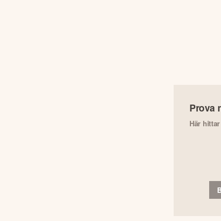
Prova 
Här hitta
B