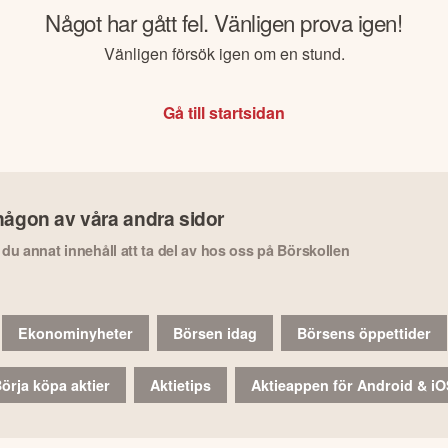
Något har gått fel. Vänligen prova igen!
Vänligen försök igen om en stund.
Gå till startsidan
någon av våra andra sidor
r du annat innehåll att ta del av hos oss på Börskollen
Ekonominyheter
Börsen idag
Börsens öppettider
örja köpa aktier
Aktietips
Aktieappen för Android & i