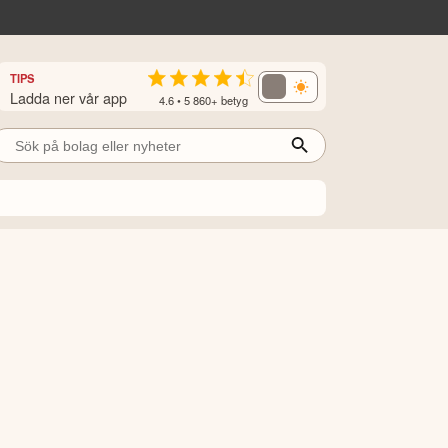
TIPS
Ladda ner vår app
4.6 • 5 860+ betyg