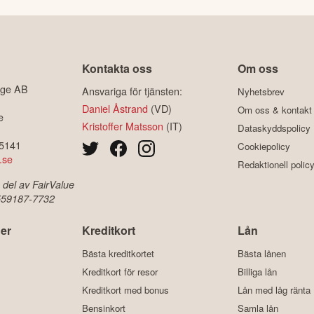
Kontakta oss
Om oss
ige AB
Ansvariga för tjänsten:
Nyhetsbrev
Daniel Åstrand
(VD)
Om oss & kontakt
e
Kristoffer Matsson
(IT)
Dataskyddspolicy
-5141
Cookiepolicy
.se
Redaktionell polic
 del av FairValue
 559187-7732
er
Kreditkort
Lån
Bästa kreditkortet
Bästa lånen
Kreditkort för resor
Billiga lån
Kreditkort med bonus
Lån med låg ränta
Bensinkort
Samla lån