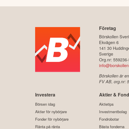
Företag
Börskollen Sver
Ekvägen 6
141 30 Hudding
Sverige
Org.nr: 559236
info@borskollen
Börskollen är en
FV AB, org.nr:
Investera
Aktier & Fond
Börsen idag
Aktietips
Aktier för nybörjare
Investmentbolag
Fonder för nybörjare
Fondrobotar
Ränta på ränta
Bästa fonderna