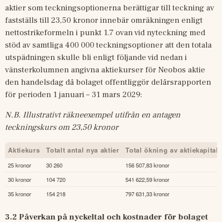
aktier som teckningsoptionerna berättigar till teckning av 
fastställs till 23,50 kronor innebär omräkningen enligt 
nettostrikeformeln i punkt 1.7 ovan vid nyteckning med 
stöd av samtliga 400 000 teckningsoptioner att den totala 
utspädningen skulle bli enligt följande vid nedan i 
vänsterkolumnen angivna aktiekurser för Neobos aktie 
den handelsdag då bolaget offentliggör delårsrapporten 
för perioden 1 januari – 31 mars 2029:
N.B. Illustrativt räkneexempel utifrån en antagen 
teckningskurs om 23,50 kronor
Aktiekurs
Totalt antal nya aktier
Total ökning av aktiekapitale
25 kronor
30 260
156 507,83 kronor
30 kronor
104 720
541 622,59 kronor
35 kronor
154 218
797 631,33 kronor
3.2 Påverkan på nyckeltal och kostnader för bolaget 