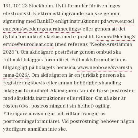
191, 101 23 Stockholm. Ifyllt formulär får även inges 
elektroniskt. Elektroniskt ingivande kan ske genom 
signering med BankID enligt instruktioner på 
www.eurocl
ear.com/sweden/generalmeetings/
 eller genom att det 
ifyllda formuläret skickas med e-post till 
GeneralMeetingS
ervice@euroclear.com
 (med referens "Neobo Årsstämma 
2026"). Om aktieägare poströstar genom ombud ska 
fullmakt biläggas formuläret. Fullmaktsformulär finns 
tillgängligt på bolagets hemsida, 
www.neobo.se/sv/arssta
mma-2026/
. Om aktieägaren är en juridisk person ska 
registreringsbevis eller annan behörighetshandling 
biläggas formuläret. Aktieägaren får inte förse poströsten 
med särskilda instruktioner eller villkor. Om så sker är 
rösten (dvs. poströstningen i sin helhet) ogiltig. 
Ytterligare anvisningar och villkor framgår av 
poströstningsformuläret. Vid poströstning behöver någon 
ytterligare anmälan inte ske.