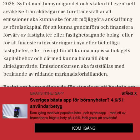
2026. Syftet med bemyndigandet och skälen till eventuell 
avvikelse från aktieägarnas företrädesrätt är att 
emissioner ska kunna ske för att möjliggöra anskaffning 
av rörelsekapital för att kunna genomföra och finansiera 
förvärv av fastigheter eller fastighetsägande bolag, eller 
för att finansiera investeringar i nya eller befintliga 
fastigheter, eller i övrigt för att kunna anpassa bolagets 
kapitalbehov och därmed kunna bidra till ökat 
aktieägarvärde. Emissionskursen ska fastställas med 
beaktande av rådande marknadsförhållanden.
Beslut om bemyndigande för styrelsen att besluta om 
GRATIS NYHETSAPP
STÄNG X
återköp och överlåtelse av egna aktier (punkt 16)
Sveriges bästa app för börsnyheter? 4,6/5 i
användarbetyg
Styrelsen föreslår att årsstämman bemyndigar styrelsen 
Kom igång med vår populära börs- och nyhetsapp – med ett av
att besluta om återköp av egna aktier på nedanstående 
branschens högsta bety på 4,6/5. Helt gratis att använda!
huvudsakliga villkor.
KOM IGÅNG
📱 Appen av börsnördar, för börsnördar
Återköp av aktier ska ske på Nasdaq Stockholm, vid ett