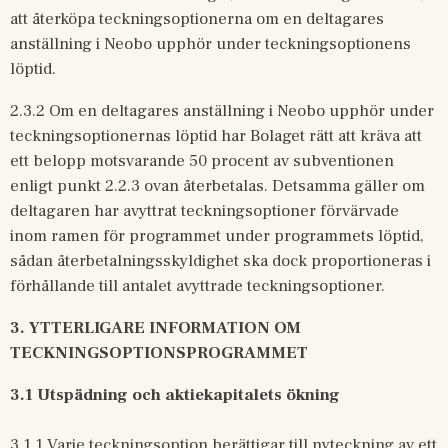
att återköpa teckningsoptionerna om en deltagares 
anställning i Neobo upphör under teckningsoptionens 
löptid.
2.3.2 Om en deltagares anställning i Neobo upphör under 
teckningsoptionernas löptid har Bolaget rätt att kräva att 
ett belopp motsvarande 50 procent av subventionen 
enligt punkt 2.2.3 ovan återbetalas. Detsamma gäller om 
deltagaren har avyttrat teckningsoptioner förvärvade 
inom ramen för programmet under programmets löptid, 
sådan återbetalningsskyldighet ska dock proportioneras i 
förhållande till antalet avyttrade teckningsoptioner.
3.
YTTERLIGARE INFORMATION OM 
TECKNINGSOPTIONSPROGRAMMET
3.1
Utspädning och aktiekapitalets ökning
3.1.1 Varje teckningsoption berättigar till nyteckning av ett 