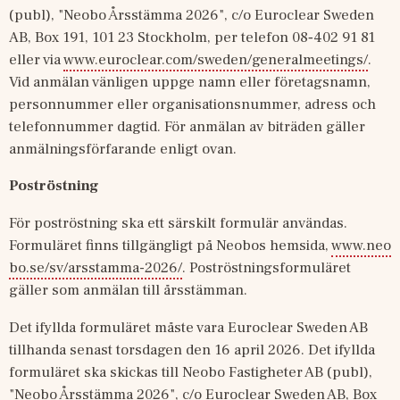
(publ), "Neobo Årsstämma 2026", c/o Euroclear Sweden 
AB, Box 191, 101 23 Stockholm, per telefon 08‑402 91 81 
eller via 
www.euroclear.com/sweden/generalmeetings/
. 
Vid anmälan vänligen uppge namn eller företagsnamn, 
personnummer eller organisationsnummer, adress och 
telefonnummer dagtid. För anmälan av biträden gäller 
anmälningsförfarande enligt ovan.
Poströstning
För poströstning ska ett särskilt formulär användas. 
Formuläret finns tillgängligt på Neobos hemsida, 
www.neo
bo.se/sv/arsstamma-2026/
. Poströstningsformuläret 
gäller som anmälan till årsstämman.
Det ifyllda formuläret måste vara Euroclear Sweden AB 
tillhanda senast torsdagen den 16 april 2026. Det ifyllda 
formuläret ska skickas till Neobo Fastigheter AB (publ), 
"Neobo Årsstämma 2026", c/o Euroclear Sweden AB, Box 