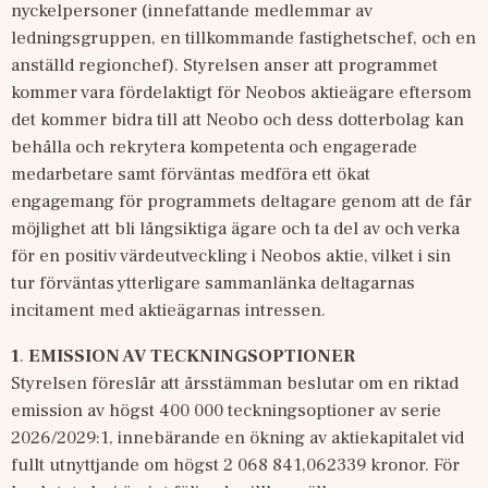
nyckelpersoner (innefattande medlemmar av 
ledningsgruppen, en tillkommande fastighetschef, och en 
anställd regionchef). Styrelsen anser att programmet 
kommer vara fördelaktigt för Neobos aktieägare eftersom 
det kommer bidra till att Neobo och dess dotterbolag kan 
behålla och rekrytera kompetenta och engagerade 
medarbetare samt förväntas medföra ett ökat 
engagemang för programmets deltagare genom att de får 
möjlighet att bli långsiktiga ägare och ta del av och verka 
för en positiv värdeutveckling i Neobos aktie, vilket i sin 
tur förväntas ytterligare sammanlänka deltagarnas 
incitament med aktieägarnas intressen.
1
. 
EMISSION AV TECKNINGSOPTIONER
Styrelsen föreslår att årsstämman beslutar om en riktad 
emission av högst 400 000 teckningsoptioner av serie 
2026/2029:1, innebärande en ökning av aktiekapitalet vid 
fullt utnyttjande om högst 2 068 841,062339 kronor. För 