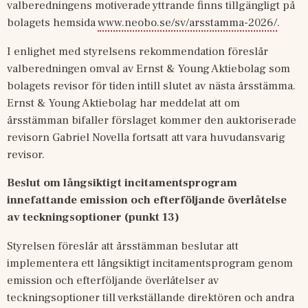
valberedningens motiverade yttrande finns tillgängligt på 
bolagets hemsida 
www.neobo.se/sv/arsstamma-2026/
.
I enlighet med styrelsens rekommendation föreslår 
valberedningen omval av Ernst & Young Aktiebolag som 
bolagets revisor för tiden intill slutet av nästa årsstämma. 
Ernst & Young Aktiebolag har meddelat att om 
årsstämman bifaller förslaget kommer den auktoriserade 
revisorn Gabriel Novella fortsatt att vara huvudansvarig 
revisor.
Beslut om långsiktigt incitamentsprogram 
innefattande emission och efterföljande överlåtelse 
av teckningsoptioner (punkt 13)
Styrelsen föreslår att årsstämman beslutar att 
implementera ett långsiktigt incitamentsprogram genom 
emission och efterföljande överlåtelser av 
teckningsoptioner till verkställande direktören och andra 