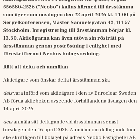
556580-2526 ("Neobo") kallas härmed till årsstämma 
som äger rum onsdagen den 22 april 2026 kl. 14.00 på 
Sergelkonferensen, Mäster Samuelsgatan 42, 111 57 
Stockholm. Inregistrering till årsstämman börjar kl. 
13.30. Aktieägarna kan även utöva sin rösträtt på 
årsstämman genom poströstning i enlighet med 
föreskrifterna i Neobos bolagsordning.
Rätt att delta och anmälan
Aktieägare som önskar delta i årsstämman ska
dels
 vara införd som aktieägare i den av Euroclear Sweden 
AB förda aktieboken avseende förhållandena tisdagen den 
14 april 2026,
dels
 anmäla sitt deltagande vid årsstämman senast 
torsdagen den 16 april 2026. Anmälan om deltagande kan 
ske skriftligen till bolaget på adress Neobo Fastigheter AB 