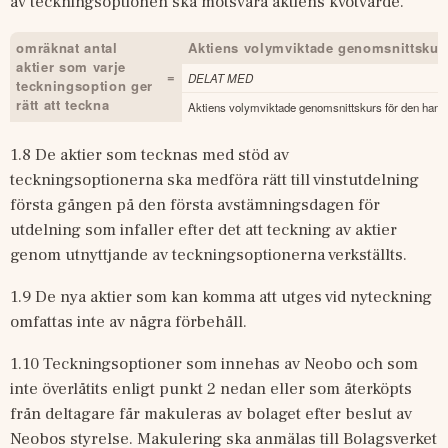
av teckningsoptionen ska motsvara aktiens kvotvärde.
omräknat antal
Aktiens volymviktade genomsnittskurs
aktier som varje
=
DELAT MED
teckningsoption ger
rätt att teckna
Aktiens volymviktade genomsnittskurs för den hande
1.8 De aktier som tecknas med stöd av 
teckningsoptionerna ska medföra rätt till vinstutdelning 
första gången på den första avstämningsdagen för 
utdelning som infaller efter det att teckning av aktier 
genom utnyttjande av teckningsoptionerna verkställts.
1.9 De nya aktier som kan komma att utges vid nyteckning 
omfattas inte av några förbehåll.
1.10 Teckningsoptioner som innehas av Neobo och som 
inte överlåtits enligt punkt 2 nedan eller som återköpts 
från deltagare får makuleras av bolaget efter beslut av 
Neobos styrelse. Makulering ska anmälas till Bolagsverket 