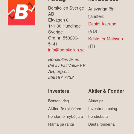
Börskollen Sverige
Ansvariga för
AB
tjänsten:
Ekvägen 6
Daniel Åstrand
141 30 Huddinge
(VD)
Sverige
Org.nr: 559236-
Kristoffer Matsson
5141
(IT)
info@borskollen.se
Börskollen är en
del av FairValue FV
AB, org.nr:
559187-7732
Investera
Aktier & Fonder
Börsen idag
Aktietips
Aktier för nybörjare
Investmentbolag
Fonder för nybörjare
Fondrobotar
Ränta på ränta
Bästa fonderna