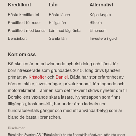
Kreditkort
Lån
Alternativt
Bästa kreditkortet
Bästa lånen
Köpa krypto
Kreditkort för resor
Billiga lån
Bitcoin
Kreditkort med bonus
Lån med låg ränta
Ethereum
Bensinkort
Samla lån
Investera i guld
Kort om oss
Börskollen är en prisvinnande nyhetstidning och tjänst för
börsintresserade som grundades 2015. Idag drivs tjänsten
primärt av
Kristoffer
och
Daniel
. Båda har stor erfarenhet av
börsen, aktier, investeringar, privatekonomi, företagande och
motorrelaterat – ämnen som det frekvent skrivs nyheter om till
Börskollens växande skara läsare. Nyhetsappen som finns
tillgänglig, kostnadsfritt, har under åren laddats ner
hundratusentals gånger och med ett användarbetyg som är
bland de bästa i branschen.
Disclaimer
Börskollen Sverige AB ("Börskollen") är inte finansiella rådgivare, står inte under