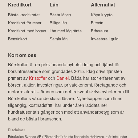
Kreditkort
Lån
Alternativt
Bästa kreditkortet
Bästa lånen
Köpa krypto
Kreditkort för resor
Billiga lån
Bitcoin
Kreditkort med bonus
Lån med låg ränta
Ethereum
Bensinkort
Samla lån
Investera i guld
Kort om oss
Börskollen är en prisvinnande nyhetstidning och tjänst för
börsintresserade som grundades 2015. Idag drivs tjänsten
primärt av
Kristoffer
och
Daniel
. Båda har stor erfarenhet av
börsen, aktier, investeringar, privatekonomi, företagande och
motorrelaterat – ämnen som det frekvent skrivs nyheter om till
Börskollens växande skara läsare. Nyhetsappen som finns
tillgänglig, kostnadsfritt, har under åren laddats ner
hundratusentals gånger och med ett användarbetyg som är
bland de bästa i branschen.
Disclaimer
Börskollen Sverige AB ("Börskollen") är inte finansiella rådgivare, står inte under