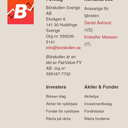
Börskollen Sverige
Ansvariga för
AB
tjänsten:
Ekvägen 6
Daniel Åstrand
141 30 Huddinge
(VD)
Sverige
Org.nr: 559236-
Kristoffer Matsson
5141
(IT)
info@borskollen.se
Börskollen är en
del av FairValue FV
AB, org.nr:
559187-7732
Investera
Aktier & Fonder
Börsen idag
Aktietips
Aktier för nybörjare
Investmentbolag
Fonder för nybörjare
Fondrobotar
Ränta på ränta
Bästa fonderna