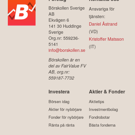
Börskollen Sverige
Ansvariga för
AB
tjänsten:
Ekvägen 6
Daniel Åstrand
141 30 Huddinge
(VD)
Sverige
Org.nr: 559236-
Kristoffer Matsson
5141
(IT)
info@borskollen.se
Börskollen är en
del av FairValue FV
AB, org.nr:
559187-7732
Investera
Aktier & Fonder
Börsen idag
Aktietips
Aktier för nybörjare
Investmentbolag
Fonder för nybörjare
Fondrobotar
Ränta på ränta
Bästa fonderna