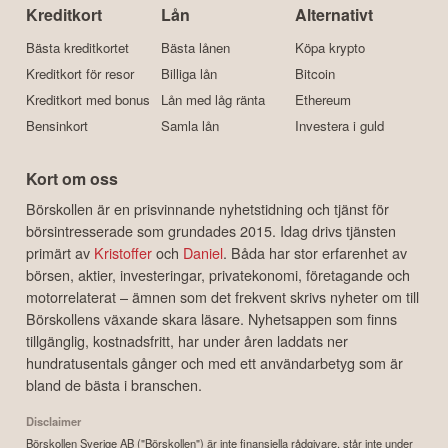
Kreditkort
Lån
Alternativt
Bästa kreditkortet
Bästa lånen
Köpa krypto
Kreditkort för resor
Billiga lån
Bitcoin
Kreditkort med bonus
Lån med låg ränta
Ethereum
Bensinkort
Samla lån
Investera i guld
Kort om oss
Börskollen är en prisvinnande nyhetstidning och tjänst för
börsintresserade som grundades 2015. Idag drivs tjänsten
primärt av
Kristoffer
och
Daniel
. Båda har stor erfarenhet av
börsen, aktier, investeringar, privatekonomi, företagande och
motorrelaterat – ämnen som det frekvent skrivs nyheter om till
Börskollens växande skara läsare. Nyhetsappen som finns
tillgänglig, kostnadsfritt, har under åren laddats ner
hundratusentals gånger och med ett användarbetyg som är
bland de bästa i branschen.
Disclaimer
Börskollen Sverige AB ("Börskollen") är inte finansiella rådgivare, står inte under