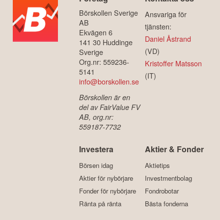
Börskollen Sverige
Ansvariga för
AB
tjänsten:
Ekvägen 6
Daniel Åstrand
141 30 Huddinge
(VD)
Sverige
Org.nr: 559236-
Kristoffer Matsson
5141
(IT)
info@borskollen.se
Börskollen är en
del av FairValue FV
AB, org.nr:
559187-7732
Investera
Aktier & Fonder
Börsen idag
Aktietips
Aktier för nybörjare
Investmentbolag
Fonder för nybörjare
Fondrobotar
Ränta på ränta
Bästa fonderna