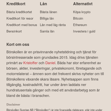
Kreditkort
Lån
Alternativt
Bästa kreditkortet
Bästa lånen
Köpa krypto
Kreditkort för resor
Billiga lån
Bitcoin
Kreditkort med bonus
Lån med låg ränta
Ethereum
Bensinkort
Samla lån
Investera i guld
Kort om oss
Börskollen är en prisvinnande nyhetstidning och tjänst för
börsintresserade som grundades 2015. Idag drivs tjänsten
primärt av
Kristoffer
och
Daniel
. Båda har stor erfarenhet av
börsen, aktier, investeringar, privatekonomi, företagande och
motorrelaterat – ämnen som det frekvent skrivs nyheter om till
Börskollens växande skara läsare. Nyhetsappen som finns
tillgänglig, kostnadsfritt, har under åren laddats ner
hundratusentals gånger och med ett användarbetyg som är
bland de bästa i branschen.
Disclaimer
Börskollen Sverige AB ("Börskollen") är inte finansiella rådgivare, står inte under