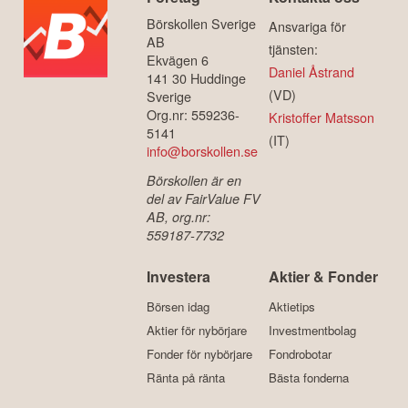
Börskollen Sverige
Ansvariga för
AB
tjänsten:
Ekvägen 6
Daniel Åstrand
141 30 Huddinge
(VD)
Sverige
Org.nr: 559236-
Kristoffer Matsson
5141
(IT)
info@borskollen.se
Börskollen är en
del av FairValue FV
AB, org.nr:
559187-7732
Investera
Aktier & Fonder
Börsen idag
Aktietips
Aktier för nybörjare
Investmentbolag
Fonder för nybörjare
Fondrobotar
Ränta på ränta
Bästa fonderna