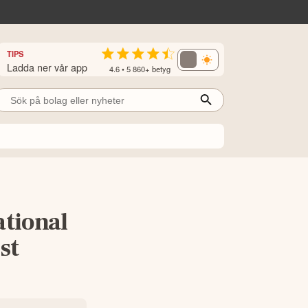
TIPS
Ladda ner vår app
4.6 • 5 860+ betyg
ational
st