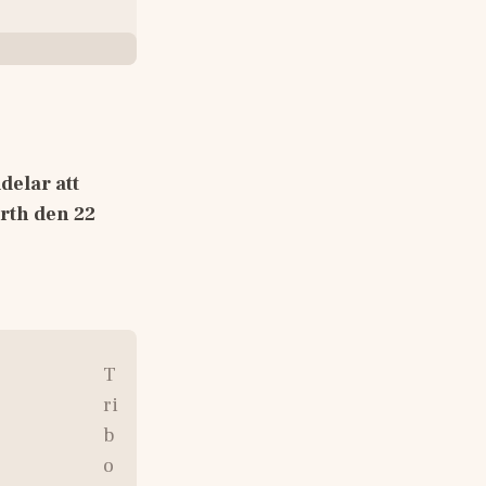
elar att 
rth den 22 
T
ri
b
o