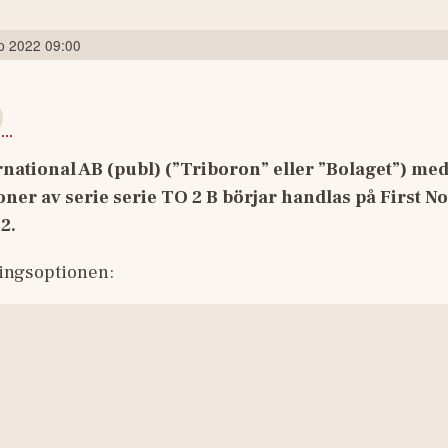
p 2022 09:00
national AB (publ) (”Triboron” eller ”Bolaget”) medd
ner av serie serie TO 2 B börjar handlas på First No
2.
ingsoptionen: