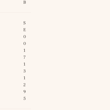
B
S
E
0
0
1
7
1
3
1
2
9
5