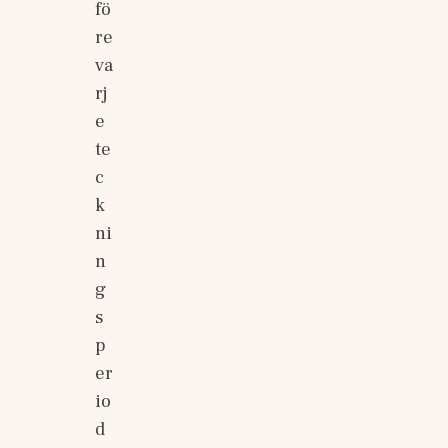
fö
re 
va
rj
e 
te
c
k
ni
n
g
s
p
er
io
d 