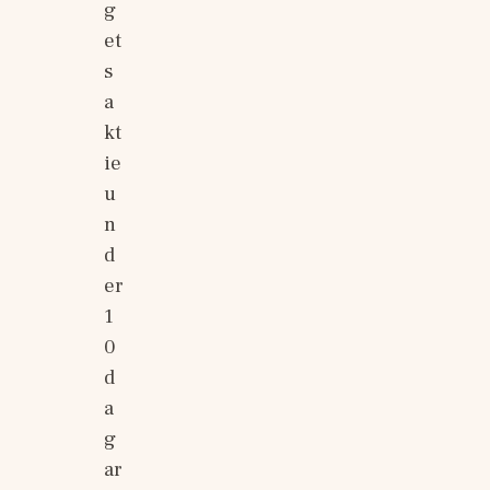
g
et
s 
a
kt
ie 
u
n
d
er 
1
0 
d
a
g
ar 