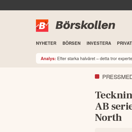
Börskollen
NYHETER
BÖRSEN
INVESTERA
PRIVA
Efter starka halvåret – detta tror expe
Analys:
PRESSME
Tecknin
AB serie
North