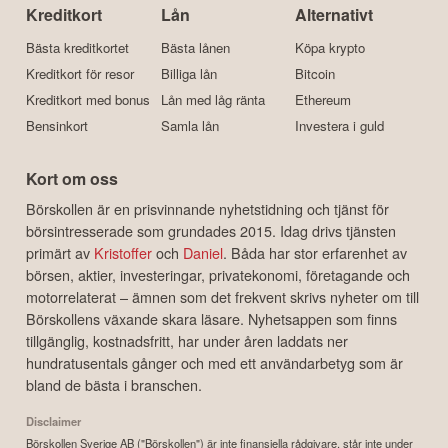
Kreditkort
Lån
Alternativt
Bästa kreditkortet
Bästa lånen
Köpa krypto
Kreditkort för resor
Billiga lån
Bitcoin
Kreditkort med bonus
Lån med låg ränta
Ethereum
Bensinkort
Samla lån
Investera i guld
Kort om oss
Börskollen är en prisvinnande nyhetstidning och tjänst för
börsintresserade som grundades 2015. Idag drivs tjänsten
primärt av
Kristoffer
och
Daniel
. Båda har stor erfarenhet av
börsen, aktier, investeringar, privatekonomi, företagande och
motorrelaterat – ämnen som det frekvent skrivs nyheter om till
Börskollens växande skara läsare. Nyhetsappen som finns
tillgänglig, kostnadsfritt, har under åren laddats ner
hundratusentals gånger och med ett användarbetyg som är
bland de bästa i branschen.
Disclaimer
Börskollen Sverige AB ("Börskollen") är inte finansiella rådgivare, står inte under