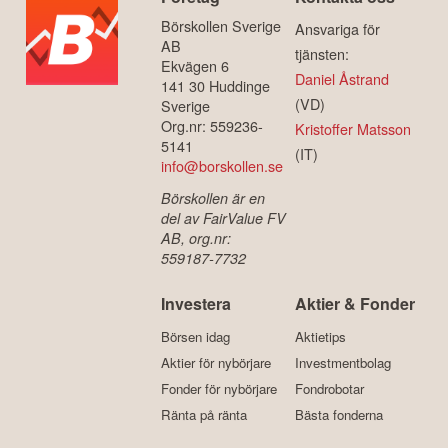
Börskollen Sverige
Ansvariga för
AB
tjänsten:
Ekvägen 6
Daniel Åstrand
141 30 Huddinge
(VD)
Sverige
Org.nr: 559236-
Kristoffer Matsson
5141
(IT)
info@borskollen.se
Börskollen är en
del av FairValue FV
AB, org.nr:
559187-7732
Investera
Aktier & Fonder
Börsen idag
Aktietips
Aktier för nybörjare
Investmentbolag
Fonder för nybörjare
Fondrobotar
Ränta på ränta
Bästa fonderna