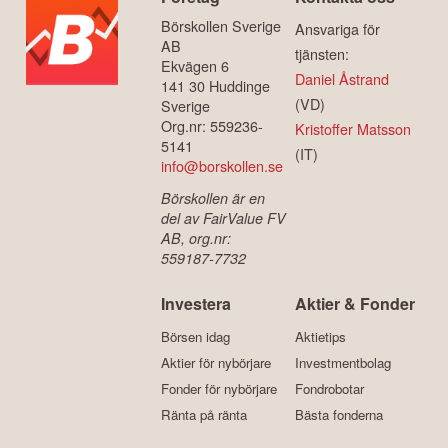
Börskollen Sverige
Ansvariga för
AB
tjänsten:
Ekvägen 6
Daniel Åstrand
141 30 Huddinge
(VD)
Sverige
Org.nr: 559236-
Kristoffer Matsson
5141
(IT)
info@borskollen.se
Börskollen är en
del av FairValue FV
AB, org.nr:
559187-7732
Investera
Aktier & Fonder
Börsen idag
Aktietips
Aktier för nybörjare
Investmentbolag
Fonder för nybörjare
Fondrobotar
Ränta på ränta
Bästa fonderna