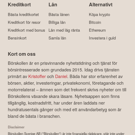
Kreditkort
Lån
Alternativt
Bästa kreditkortet
Bästa lånen
Köpa krypto
Kreditkort för resor
Billiga lån
Bitcoin
Kreditkort med bonus
Lån med låg ränta
Ethereum
Bensinkort
Samla lån
Investera i guld
Kort om oss
Börskollen är en prisvinnande nyhetstidning och tjänst för
börsintresserade som grundades 2015. Idag drivs tjänsten
primärt av
Kristoffer
och
Daniel
. Båda har stor erfarenhet av
börsen, aktier, investeringar, privatekonomi, företagande och
motorrelaterat – ämnen som det frekvent skrivs nyheter om till
Börskollens växande skara läsare. Nyhetsappen som finns
tillgänglig, kostnadsfritt, har under åren laddats ner
hundratusentals gånger och med ett användarbetyg som är
bland de bästa i branschen.
Disclaimer
Börskollen Sverige AB ("Börskollen") är inte finansiella rådgivare, står inte under