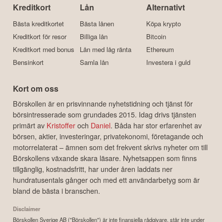
Kreditkort
Lån
Alternativt
Bästa kreditkortet
Bästa lånen
Köpa krypto
Kreditkort för resor
Billiga lån
Bitcoin
Kreditkort med bonus
Lån med låg ränta
Ethereum
Bensinkort
Samla lån
Investera i guld
Kort om oss
Börskollen är en prisvinnande nyhetstidning och tjänst för
börsintresserade som grundades 2015. Idag drivs tjänsten
primärt av
Kristoffer
och
Daniel
. Båda har stor erfarenhet av
börsen, aktier, investeringar, privatekonomi, företagande och
motorrelaterat – ämnen som det frekvent skrivs nyheter om till
Börskollens växande skara läsare. Nyhetsappen som finns
tillgänglig, kostnadsfritt, har under åren laddats ner
hundratusentals gånger och med ett användarbetyg som är
bland de bästa i branschen.
Disclaimer
Börskollen Sverige AB ("Börskollen") är inte finansiella rådgivare, står inte under