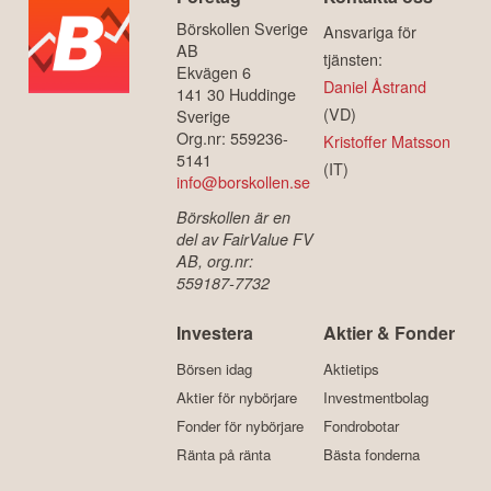
Börskollen Sverige
Ansvariga för
AB
tjänsten:
Ekvägen 6
Daniel Åstrand
141 30 Huddinge
(VD)
Sverige
Org.nr: 559236-
Kristoffer Matsson
5141
(IT)
info@borskollen.se
Börskollen är en
del av FairValue FV
AB, org.nr:
559187-7732
Investera
Aktier & Fonder
Börsen idag
Aktietips
Aktier för nybörjare
Investmentbolag
Fonder för nybörjare
Fondrobotar
Ränta på ränta
Bästa fonderna