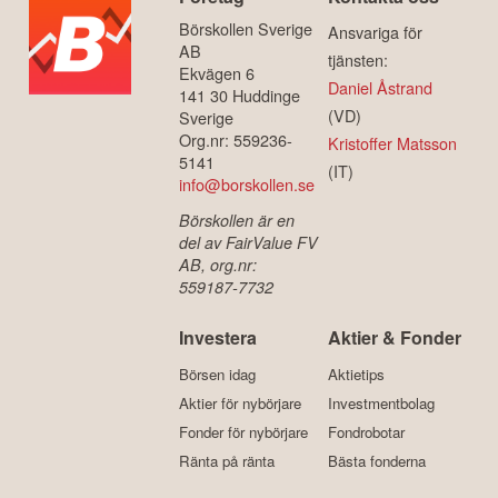
Börskollen Sverige
Ansvariga för
AB
tjänsten:
Ekvägen 6
Daniel Åstrand
141 30 Huddinge
(VD)
Sverige
Org.nr: 559236-
Kristoffer Matsson
5141
(IT)
info@borskollen.se
Börskollen är en
del av FairValue FV
AB, org.nr:
559187-7732
Investera
Aktier & Fonder
Börsen idag
Aktietips
Aktier för nybörjare
Investmentbolag
Fonder för nybörjare
Fondrobotar
Ränta på ränta
Bästa fonderna