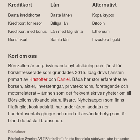
Kreditkort
Lån
Alternativt
Bästa kreditkortet
Bästa lånen
Köpa krypto
Kreditkort för resor
Billiga lån
Bitcoin
Kreditkort med bonus
Lån med låg ränta
Ethereum
Bensinkort
Samla lån
Investera i guld
Kort om oss
Börskollen är en prisvinnande nyhetstidning och tjänst för
börsintresserade som grundades 2015. Idag drivs tjänsten
primärt av
Kristoffer
och
Daniel
. Båda har stor erfarenhet av
börsen, aktier, investeringar, privatekonomi, företagande och
motorrelaterat – ämnen som det frekvent skrivs nyheter om till
Börskollens växande skara läsare. Nyhetsappen som finns
tillgänglig, kostnadsfritt, har under åren laddats ner
hundratusentals gånger och med ett användarbetyg som är
bland de bästa i branschen.
Disclaimer
Börskollen Sverige AB ("Börskollen") är inte finansiella rådgivare, står inte under