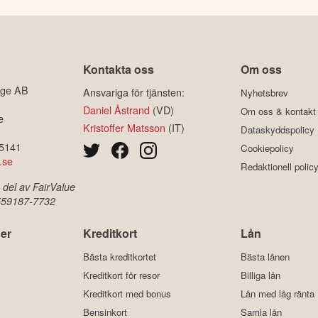
Kontakta oss
Om oss
ige AB
Ansvariga för tjänsten:
Nyhetsbrev
Daniel Åstrand
(VD)
Om oss & kontakt
e
Kristoffer Matsson
(IT)
Dataskyddspolicy
-5141
Cookiepolicy
.se
Redaktionell polic
 del av FairValue
 559187-7732
er
Kreditkort
Lån
Bästa kreditkortet
Bästa lånen
Kreditkort för resor
Billiga lån
Kreditkort med bonus
Lån med låg ränta
Bensinkort
Samla lån