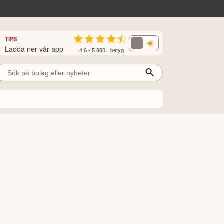
TIPS
Ladda ner vår app
4.6 • 5 860+ betyg