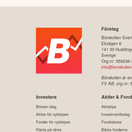
Företag
Börskollen Sver
Ekvägen 6
141 30 Hudding
Sverige
Org.nr: 559236
info@borskollen
Börskollen är en
FV AB, org.nr:
Investera
Aktier & Fond
Börsen idag
Aktietips
Aktier för nybörjare
Investmentbolag
Fonder för nybörjare
Fondrobotar
Ränta på ränta
Bästa fonderna