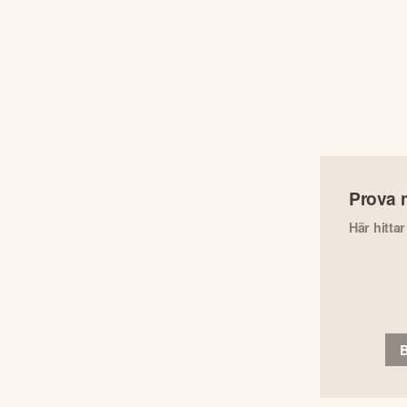
Prova 
Här hitta
B