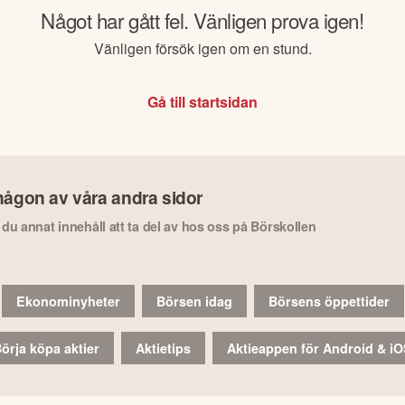
Något har gått fel. Vänligen prova igen!
Vänligen försök igen om en stund.
Gå till startsidan
någon av våra andra sidor
r du annat innehåll att ta del av hos oss på Börskollen
Ekonominyheter
Börsen idag
Börsens öppettider
örja köpa aktier
Aktietips
Aktieappen för Android & i