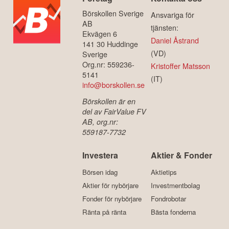
Börskollen Sverige
Ansvariga för
AB
tjänsten:
Ekvägen 6
Daniel Åstrand
141 30 Huddinge
(VD)
Sverige
Org.nr: 559236-
Kristoffer Matsson
5141
(IT)
info@borskollen.se
Börskollen är en
del av FairValue FV
AB, org.nr:
559187-7732
Investera
Aktier & Fonder
Börsen idag
Aktietips
Aktier för nybörjare
Investmentbolag
Fonder för nybörjare
Fondrobotar
Ränta på ränta
Bästa fonderna