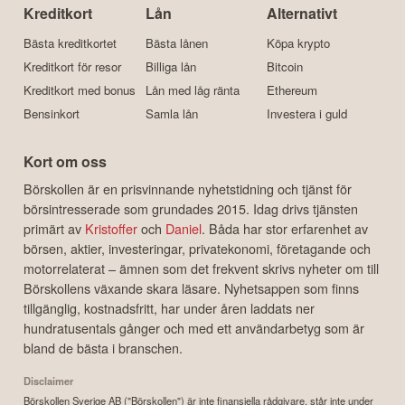
Kreditkort
Lån
Alternativt
Bästa kreditkortet
Bästa lånen
Köpa krypto
Kreditkort för resor
Billiga lån
Bitcoin
Kreditkort med bonus
Lån med låg ränta
Ethereum
Bensinkort
Samla lån
Investera i guld
Kort om oss
Börskollen är en prisvinnande nyhetstidning och tjänst för
börsintresserade som grundades 2015. Idag drivs tjänsten
primärt av
Kristoffer
och
Daniel
. Båda har stor erfarenhet av
börsen, aktier, investeringar, privatekonomi, företagande och
motorrelaterat – ämnen som det frekvent skrivs nyheter om till
Börskollens växande skara läsare. Nyhetsappen som finns
tillgänglig, kostnadsfritt, har under åren laddats ner
hundratusentals gånger och med ett användarbetyg som är
bland de bästa i branschen.
Disclaimer
Börskollen Sverige AB ("Börskollen") är inte finansiella rådgivare, står inte under