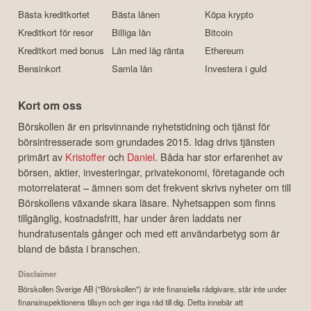
Bästa kreditkortet
Bästa lånen
Köpa krypto
Kreditkort för resor
Billiga lån
Bitcoin
Kreditkort med bonus
Lån med låg ränta
Ethereum
Bensinkort
Samla lån
Investera i guld
Kort om oss
Börskollen är en prisvinnande nyhetstidning och tjänst för
börsintresserade som grundades 2015. Idag drivs tjänsten
primärt av
Kristoffer
och
Daniel
. Båda har stor erfarenhet av
börsen, aktier, investeringar, privatekonomi, företagande och
motorrelaterat – ämnen som det frekvent skrivs nyheter om till
Börskollens växande skara läsare. Nyhetsappen som finns
tillgänglig, kostnadsfritt, har under åren laddats ner
hundratusentals gånger och med ett användarbetyg som är
bland de bästa i branschen.
Disclaimer
Börskollen Sverige AB ("Börskollen") är inte finansiella rådgivare, står inte under
finansinspektionens tillsyn och ger inga råd till dig. Detta innebär att