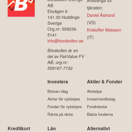
Ansvariga för
AB
tjänsten:
Ekvägen 6
Daniel Åstrand
141 30 Huddinge
(VD)
Sverige
Org.nr: 559236-
Kristoffer Matsson
5141
(IT)
info@borskollen.se
Börskollen är en
del av FairValue FV
AB, org.nr:
559187-7732
Investera
Aktier & Fonder
Börsen idag
Aktietips
Aktier för nybörjare
Investmentbolag
Fonder för nybörjare
Fondrobotar
Ränta på ränta
Bästa fonderna
Kreditkort
Lån
Alternativt