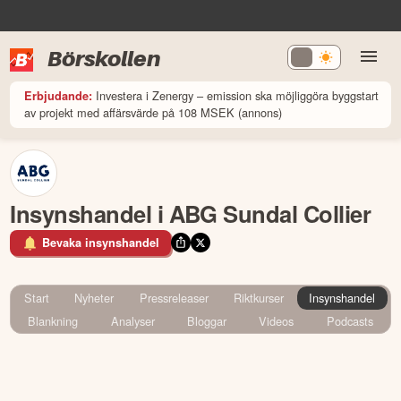
Börskollen
Investera i Zenergy – emission ska möjliggöra byggstart
Erbjudande:
av projekt med affärsvärde på 108 MSEK (annons)
Insynshandel i ABG Sundal Collier
Bevaka insynshandel
Start
Nyheter
Pressreleaser
Riktkurser
Insynshandel
Blankning
Analyser
Bloggar
Videos
Podcasts