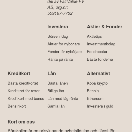
del av FairValue FV
AB, org.nr:
559187-7732
Investera
Aktier & Fonder
Börsen idag
Aktietips
Aktier för nybörjare
Investmentbolag
Fonder för nybörjare
Fondrobotar
Ränta på ränta
Bästa fonderna
Kreditkort
Lån
Alternativt
Bästa kreditkortet
Bästa lånen
Köpa krypto
Kreditkort för resor
Billiga lån
Bitcoin
Kreditkort med bonus
Lån med låg ränta
Ethereum
Bensinkort
Samla lån
Investera i guld
Kort om oss
Börskollen är en prisvinnande nyhetstidning och tjänst för