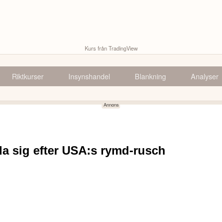
Kurs från TradingView
Riktkurser
Insynshandel
Blankning
Analyser