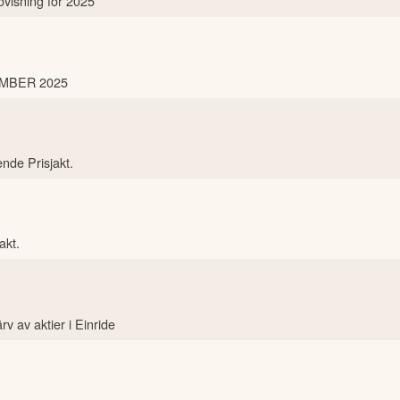
ovisning för 2025
MBER 2025
nde Prisjakt.
akt.
 av aktier i Einride