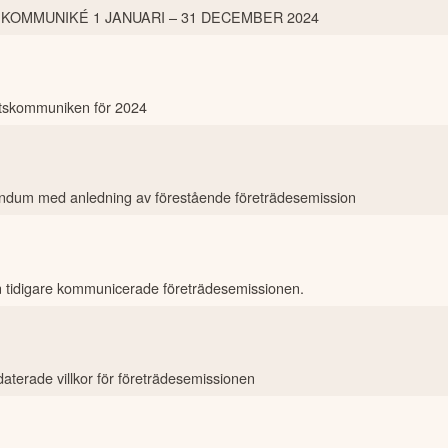
SKOMMUNIKÉ 1 JANUARI – 31 DECEMBER 2024
lutskommuniken för 2024
andum med anledning av förestående företrädesemission
 tidigare kommunicerade företrädesemissionen.
terade villkor för företrädesemissionen