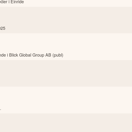
ier i Einride
025
nde i Blick Global Group AB (publ)
.