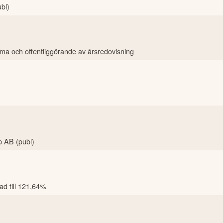
ubl)
mma och offentliggörande av årsredovisning
p AB (publ)
ad till 121,64%