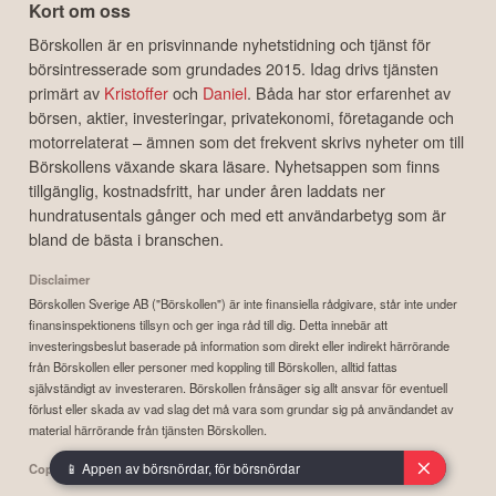
Kort om oss
Börskollen är en prisvinnande nyhetstidning och tjänst för
börsintresserade som grundades 2015. Idag drivs tjänsten
primärt av
Kristoffer
och
Daniel
. Båda har stor erfarenhet av
börsen, aktier, investeringar, privatekonomi, företagande och
motorrelaterat – ämnen som det frekvent skrivs nyheter om till
Börskollens växande skara läsare. Nyhetsappen som finns
tillgänglig, kostnadsfritt, har under åren laddats ner
hundratusentals gånger och med ett användarbetyg som är
bland de bästa i branschen.
Disclaimer
Börskollen Sverige AB ("Börskollen") är inte finansiella rådgivare, står inte under
finansinspektionens tillsyn och ger inga råd till dig. Detta innebär att
investeringsbeslut baserade på information som direkt eller indirekt härrörande
från Börskollen eller personer med koppling till Börskollen, alltid fattas
självständigt av investeraren. Börskollen frånsäger sig allt ansvar för eventuell
förlust eller skada av vad slag det må vara som grundar sig på användandet av
material härrörande från tjänsten Börskollen.
📱 Appen av börsnördar, för börsnördar
Copyright ©
2026
Börskollen Sverige AB. All rights reserved.