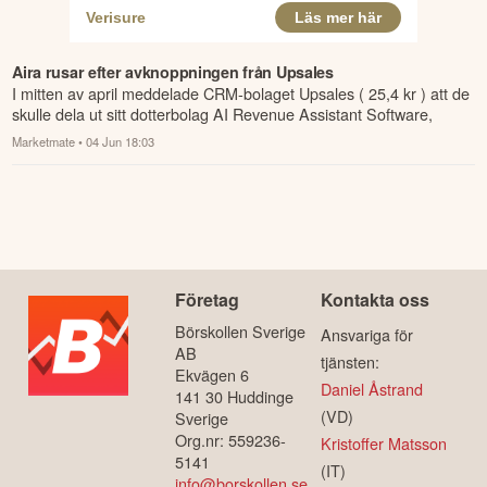
Aira rusar efter avknoppningen från Upsales
I mitten av april meddelade CRM-bolaget Upsales ( 25,4 kr ) att de
skulle dela ut sitt dotterbolag AI Revenue Assistant Software,
förkortat ...
Marketmate
• 04 Jun 18:03
Företag
Kontakta oss
Börskollen Sverige
Ansvariga för
AB
tjänsten:
Ekvägen 6
Daniel Åstrand
141 30 Huddinge
(VD)
Sverige
Org.nr: 559236-
Kristoffer Matsson
5141
(IT)
info@borskollen.se