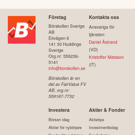
Företag
Kontakta oss
Börskollen Sverige
Ansvariga för
AB
tjänsten:
Ekvägen 6
Daniel Åstrand
141 30 Huddinge
(VD)
Sverige
Org.nr: 559236-
Kristoffer Matsson
5141
(IT)
info@borskollen.se
Börskollen är en
del av FairValue FV
AB, org.nr:
559187-7732
Investera
Aktier & Fonder
Börsen idag
Aktietips
Aktier för nybörjare
Investmentbolag