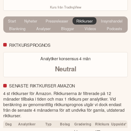
Kurs från TradingView
Start
Nyheter
Pressreleaser
Riktkurser
Insynshandel
Blankning
Analyser
Bloggar
Videos
Podcasts
RIKTKURSPROGNOS
Analytiker konsensus
4 mån
Neutral
SENASTE RIKTKURSER AMAZON
4 st riktkurser för Amazon
. Riktkurserna är filtrerade på 12
månader tillbaka i tiden och max 1 riktkurs per analytiker. Vid
beräkning av genomsnittlig riktkursprognos utgår vi dock endast
från de senaste 4 månaderna för att undvika för gamla, utdaterad
riktkurser.
Dag
Analytiker
Typ
Bolag
Gradering
Riktkurs
Uppsida*