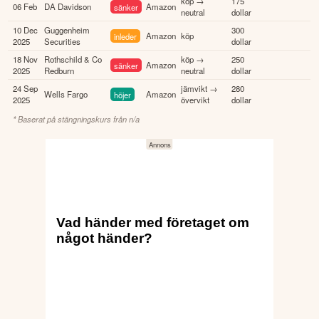
köp →
175
06 Feb
DA Davidson
sänker
Amazon
neutral
dollar
10 Dec
Guggenheim
300
inleder
Amazon
köp
2025
Securities
dollar
18 Nov
Rothschild & Co
köp →
250
sänker
Amazon
2025
Redburn
neutral
dollar
24 Sep
jämvikt →
280
Wells Fargo
höjer
Amazon
2025
övervikt
dollar
* Baserat på stängningskurs från
n/a