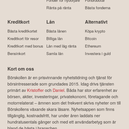
Fonder för nybörjare
Fondrobotar
Ränta på ränta
Bästa fonderna
Kreditkort
Lån
Alternativt
Bästa kreditkortet
Bästa lånen
Köpa krypto
Kreditkort för resor
Billiga lån
Bitcoin
Kreditkort med bonus
Lån med låg ränta
Ethereum
Bensinkort
Samla lån
Investera i guld
Kort om oss
Börskollen är en prisvinnande nyhetstidning och tjänst för
börsintresserade som grundades 2015. Idag drivs tjänsten
primärt av
Kristoffer
och
Daniel
. Båda har stor erfarenhet av
börsen, aktier, investeringar, privatekonomi, företagande och
motorrelaterat – ämnen som det frekvent skrivs nyheter om till
Börskollens växande skara läsare. Nyhetsappen som finns
tillgänglig, kostnadsfritt, har under åren laddats ner
hundratusentals gånger och med ett användarbetyg som är
bland de bästa i branschen.