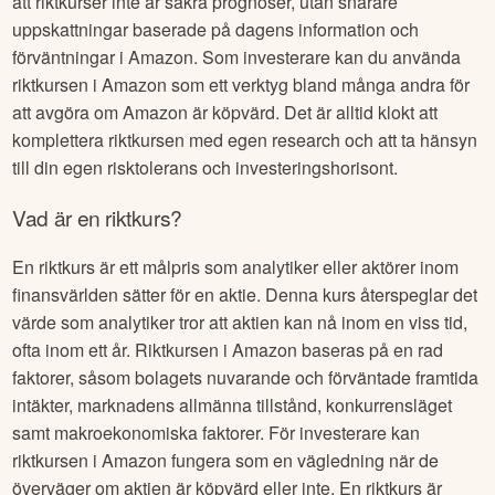
att riktkurser inte är säkra prognoser, utan snarare
uppskattningar baserade på dagens information och
förväntningar i
Amazon
. Som investerare kan du använda
riktkursen i
Amazon
som ett verktyg bland många andra för
att avgöra om
Amazon
är köpvärd. Det är alltid klokt att
komplettera riktkursen med egen research och att ta hänsyn
till din egen risktolerans och investeringshorisont.
Vad är en riktkurs?
En riktkurs är ett målpris som analytiker eller aktörer inom
finansvärlden sätter för en aktie. Denna kurs återspeglar det
värde som analytiker tror att aktien kan nå inom en viss tid,
ofta inom ett år. Riktkursen i
Amazon
baseras på en rad
faktorer, såsom bolagets nuvarande och förväntade framtida
intäkter, marknadens allmänna tillstånd, konkurrensläget
samt makroekonomiska faktorer. För investerare kan
riktkursen i
Amazon
fungera som en vägledning när de
överväger om aktien är köpvärd eller inte. En riktkurs är