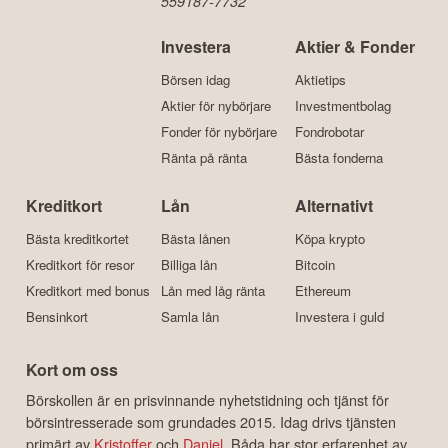
559187-7732
Investera
Aktier & Fonder
Börsen idag
Aktietips
Aktier för nybörjare
Investmentbolag
Fonder för nybörjare
Fondrobotar
Ränta på ränta
Bästa fonderna
Kreditkort
Lån
Alternativt
Bästa kreditkortet
Bästa lånen
Köpa krypto
Kreditkort för resor
Billiga lån
Bitcoin
Kreditkort med bonus
Lån med låg ränta
Ethereum
Bensinkort
Samla lån
Investera i guld
Kort om oss
Börskollen är en prisvinnande nyhetstidning och tjänst för
börsintresserade som grundades 2015. Idag drivs tjänsten
primärt av
Kristoffer
och
Daniel
. Båda har stor erfarenhet av