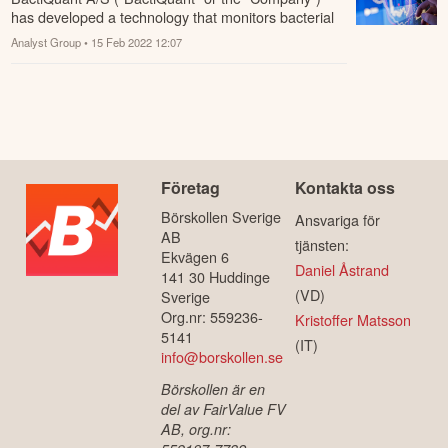
has developed a technology that monitors bacterial
contamination in water, proven to detect c...
Analyst Group
• 15 Feb 2022 12:07
Företag
Kontakta oss
Börskollen Sverige
Ansvariga för
AB
tjänsten:
Ekvägen 6
Daniel Åstrand
141 30 Huddinge
(VD)
Sverige
Org.nr: 559236-
Kristoffer Matsson
5141
(IT)
info@borskollen.se
Börskollen är en
del av FairValue FV
AB, org.nr: