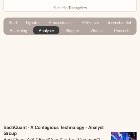
Kurs från TradingView
Start
Nyheter
Pressreleaser
Riktkurser
Insynshandel
Blankning
Analyser
Bloggar
Videos
Podcasts
BactiQuant - A Contagious Technology - Analyst
Group
BactiQuant A/S (“BactiQuant” or the “Company”)