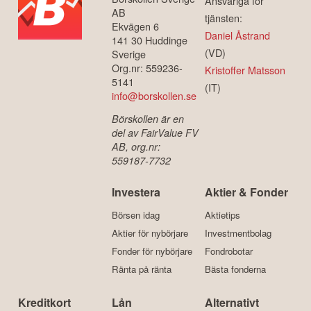
Ansvariga för
AB
tjänsten:
Ekvägen 6
Daniel Åstrand
141 30 Huddinge
(VD)
Sverige
Org.nr: 559236-
Kristoffer Matsson
5141
(IT)
info@borskollen.se
Börskollen är en
del av FairValue FV
AB, org.nr:
559187-7732
Investera
Aktier & Fonder
Börsen idag
Aktietips
Aktier för nybörjare
Investmentbolag
Fonder för nybörjare
Fondrobotar
Ränta på ränta
Bästa fonderna
Kreditkort
Lån
Alternativt