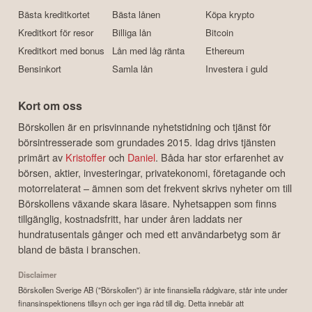
Bästa kreditkortet
Bästa lånen
Köpa krypto
Kreditkort för resor
Billiga lån
Bitcoin
Kreditkort med bonus
Lån med låg ränta
Ethereum
Bensinkort
Samla lån
Investera i guld
Kort om oss
Börskollen är en prisvinnande nyhetstidning och tjänst för
börsintresserade som grundades 2015. Idag drivs tjänsten
primärt av
Kristoffer
och
Daniel
. Båda har stor erfarenhet av
börsen, aktier, investeringar, privatekonomi, företagande och
motorrelaterat – ämnen som det frekvent skrivs nyheter om till
Börskollens växande skara läsare. Nyhetsappen som finns
tillgänglig, kostnadsfritt, har under åren laddats ner
hundratusentals gånger och med ett användarbetyg som är
bland de bästa i branschen.
Disclaimer
Börskollen Sverige AB ("Börskollen") är inte finansiella rådgivare, står inte under
finansinspektionens tillsyn och ger inga råd till dig. Detta innebär att