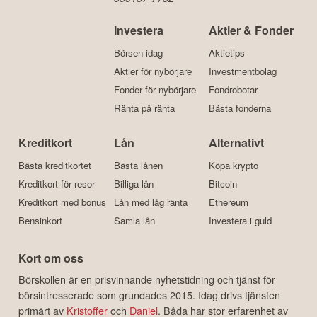
Börskollen är en
del av FairValue FV
AB, org.nr:
559187-7732
Investera
Aktier & Fonder
Börsen idag
Aktietips
Aktier för nybörjare
Investmentbolag
Fonder för nybörjare
Fondrobotar
Ränta på ränta
Bästa fonderna
Kreditkort
Lån
Alternativt
Bästa kreditkortet
Bästa lånen
Köpa krypto
Kreditkort för resor
Billiga lån
Bitcoin
Kreditkort med bonus
Lån med låg ränta
Ethereum
Bensinkort
Samla lån
Investera i guld
Kort om oss