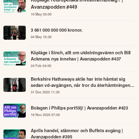
Köpläge i europeiska investmentbolag? |
Avanzapodden #449
19 May 03:00
3 661 000 000 000 kronor.
04 May 10:30
Köpläge i Sinch, allt om utdelningsvåren och Bill
Ackmans nya innehav | Avanzapodden #437
24 Feb 04:00
Berkshire Hathaways aktie har inte hämtat sig
sedan vd-avgången, när tror du återhämtningen
kommer?
31 Dec 2025 11:30
Bolagen i Philips portfölj! | Avanzapodden #423
18 Nov 2025 07:00