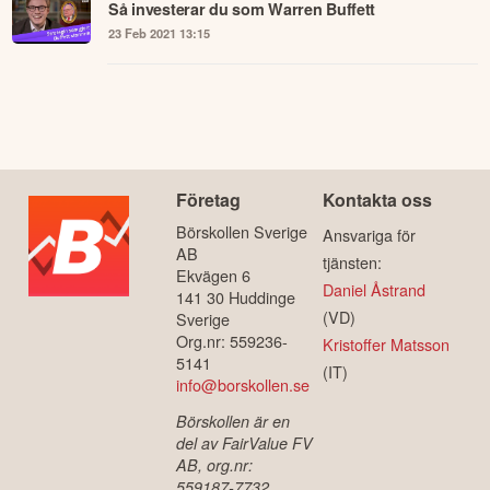
portfölj | EFN Marknad 27 april
27 Apr 2022 03:30
Så investerar du som Warren Buffett
23 Feb 2021 13:15
Företag
Kontakta oss
Börskollen Sverige
Ansvariga för
AB
tjänsten:
Ekvägen 6
Daniel Åstrand
141 30 Huddinge
(VD)
Sverige
Org.nr: 559236-
Kristoffer Matsson
5141
(IT)
info@borskollen.se