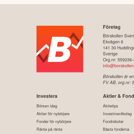
Företag
Börskollen Sver
Ekvägen 6
141 30 Hudding
Sverige
Org.nr: 559236
info@borskollen
Börskollen är en
FV AB, org.nr:
Investera
Aktier & Fond
Börsen idag
Aktietips
Aktier för nybörjare
Investmentbolag
Fonder för nybörjare
Fondrobotar
Ränta på ränta
Bästa fonderna