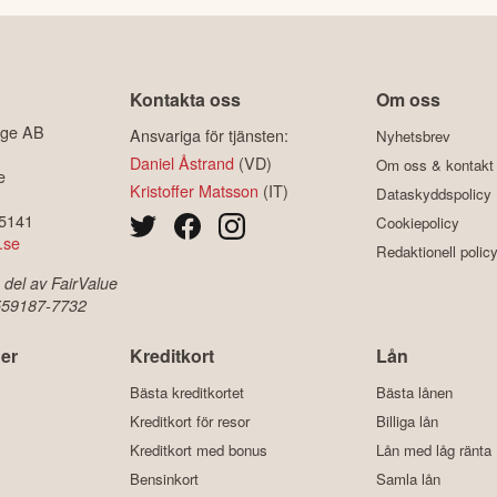
Kontakta oss
Om oss
ige AB
Ansvariga för tjänsten:
Nyhetsbrev
Daniel Åstrand
(VD)
Om oss & kontakt
e
Kristoffer Matsson
(IT)
Dataskyddspolicy
-5141
Cookiepolicy
.se
Redaktionell polic
 del av FairValue
 559187-7732
er
Kreditkort
Lån
Bästa kreditkortet
Bästa lånen
Kreditkort för resor
Billiga lån
Kreditkort med bonus
Lån med låg ränta
Bensinkort
Samla lån