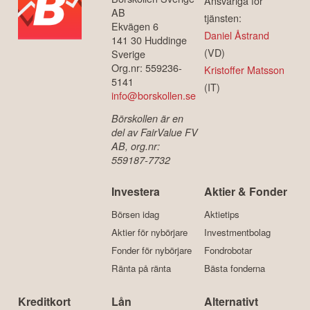
Ansvariga för
AB
tjänsten:
Ekvägen 6
Daniel Åstrand
141 30 Huddinge
(VD)
Sverige
Org.nr: 559236-
Kristoffer Matsson
5141
(IT)
info@borskollen.se
Börskollen är en
del av FairValue FV
AB, org.nr:
559187-7732
Investera
Aktier & Fonder
Börsen idag
Aktietips
Aktier för nybörjare
Investmentbolag
Fonder för nybörjare
Fondrobotar
Ränta på ränta
Bästa fonderna
Kreditkort
Lån
Alternativt