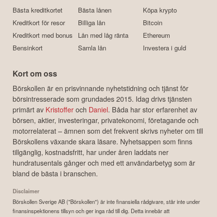
Bästa kreditkortet
Bästa lånen
Köpa krypto
Kreditkort för resor
Billiga lån
Bitcoin
Kreditkort med bonus
Lån med låg ränta
Ethereum
Bensinkort
Samla lån
Investera i guld
Kort om oss
Börskollen är en prisvinnande nyhetstidning och tjänst för
börsintresserade som grundades 2015. Idag drivs tjänsten
primärt av
Kristoffer
och
Daniel
. Båda har stor erfarenhet av
börsen, aktier, investeringar, privatekonomi, företagande och
motorrelaterat – ämnen som det frekvent skrivs nyheter om till
Börskollens växande skara läsare. Nyhetsappen som finns
tillgänglig, kostnadsfritt, har under åren laddats ner
hundratusentals gånger och med ett användarbetyg som är
bland de bästa i branschen.
Disclaimer
Börskollen Sverige AB ("Börskollen") är inte finansiella rådgivare, står inte under
finansinspektionens tillsyn och ger inga råd till dig. Detta innebär att