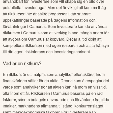
användbart för investerare som vill skapa sig en bild över
potentiella investeringar. Men det är viktigt att komma ihåg
att riktkurser inte är säkra prognoser, utan snarare
uppskattningar baserade på dagens information och
förväntningar i
Camurus
. Som investerare kan du använda
riktkursen i
Camurus
som ett verktyg bland många andra för
att avgöra om
Camurus
är köpvärd. Det är alltid klokt att
komplettera riktkursen med egen research och att ta hänsyn
till din egen risktolerans och investeringshorisont.
Vad är en riktkurs?
En riktkurs är ett målpris som analytiker eller aktörer inom
finansvärlden sätter för en aktie. Denna kurs återspeglar det
värde som analytiker tror att aktien kan nå inom en viss tid,
ofta inom ett år. Riktkursen i
Camurus
baseras på en rad
faktorer, såsom bolagets nuvarande och förväntade framtida
intäkter, marknadens allmänna tillstånd, konkurrensläget
samt makroekonomiska faktorer. För investerare kan