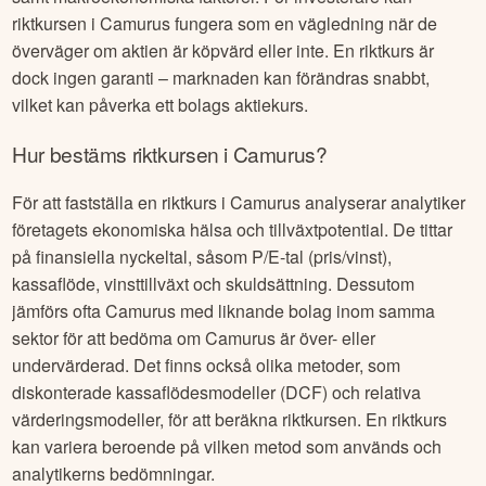
riktkursen i
Camurus
fungera som en vägledning när de
överväger om aktien är köpvärd eller inte. En riktkurs är
dock ingen garanti – marknaden kan förändras snabbt,
vilket kan påverka ett bolags aktiekurs.
Hur bestäms riktkursen i
Camurus
?
För att fastställa en riktkurs i
Camurus
analyserar analytiker
företagets ekonomiska hälsa och tillväxtpotential. De tittar
på finansiella nyckeltal, såsom P/E-tal (pris/vinst),
kassaflöde, vinsttillväxt och skuldsättning. Dessutom
jämförs ofta
Camurus
med liknande bolag inom samma
sektor för att bedöma om
Camurus
är över- eller
undervärderad. Det finns också olika metoder, som
diskonterade kassaflödesmodeller (DCF) och relativa
värderingsmodeller, för att beräkna riktkursen. En riktkurs
kan variera beroende på vilken metod som används och
analytikerns bedömningar.