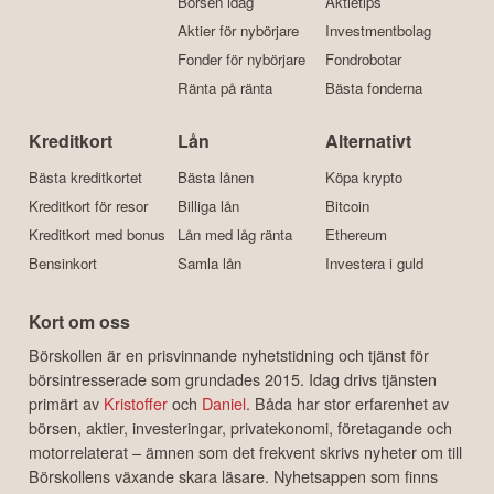
Börsen idag
Aktietips
Aktier för nybörjare
Investmentbolag
Fonder för nybörjare
Fondrobotar
Ränta på ränta
Bästa fonderna
Kreditkort
Lån
Alternativt
Bästa kreditkortet
Bästa lånen
Köpa krypto
Kreditkort för resor
Billiga lån
Bitcoin
Kreditkort med bonus
Lån med låg ränta
Ethereum
Bensinkort
Samla lån
Investera i guld
Kort om oss
Börskollen är en prisvinnande nyhetstidning och tjänst för
börsintresserade som grundades 2015. Idag drivs tjänsten
primärt av
Kristoffer
och
Daniel
. Båda har stor erfarenhet av
börsen, aktier, investeringar, privatekonomi, företagande och
motorrelaterat – ämnen som det frekvent skrivs nyheter om till
Börskollens växande skara läsare. Nyhetsappen som finns