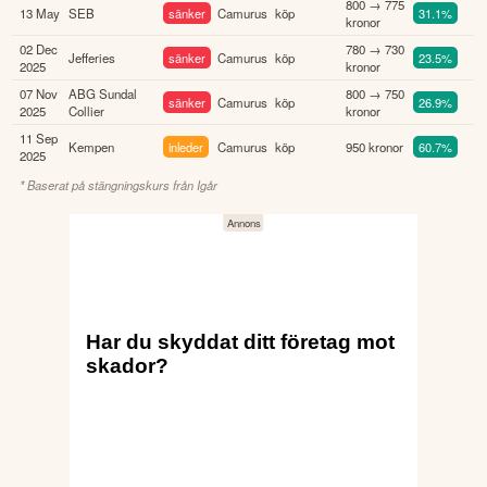
800 → 775
13 May
SEB
sänker
Camurus
köp
31.1%
kronor
02 Dec
780 → 730
Jefferies
sänker
Camurus
köp
23.5%
2025
kronor
07 Nov
ABG Sundal
800 → 750
sänker
Camurus
köp
26.9%
2025
Collier
kronor
11 Sep
Kempen
inleder
Camurus
köp
950 kronor
60.7%
2025
* Baserat på stängningskurs från
Igår