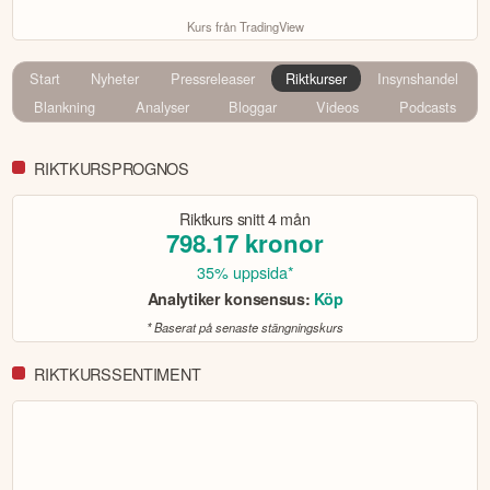
Kurs från TradingView
Start
Nyheter
Pressreleaser
Riktkurser
Insynshandel
Blankning
Analyser
Bloggar
Videos
Podcasts
RIKTKURSPROGNOS
Riktkurs snitt
4 mån
798.17
kronor
35% uppsida*
Analytiker konsensus:
Köp
* Baserat på senaste stängningskurs
RIKTKURSSENTIMENT