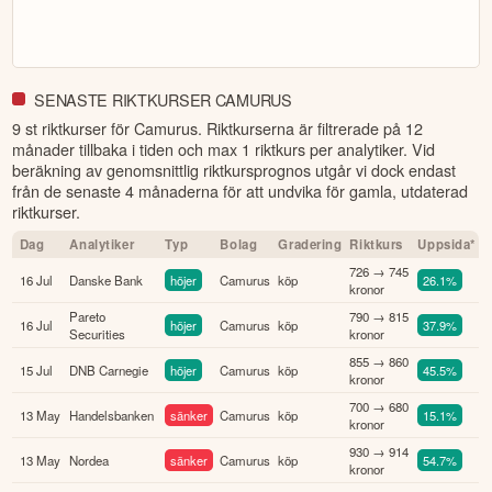
SENASTE RIKTKURSER CAMURUS
9 st riktkurser för Camurus
. Riktkurserna är filtrerade på 12
månader tillbaka i tiden och max 1 riktkurs per analytiker. Vid
beräkning av genomsnittlig riktkursprognos utgår vi dock endast
från de senaste 4 månaderna för att undvika för gamla, utdaterad
riktkurser.
Dag
Analytiker
Typ
Bolag
Gradering
Riktkurs
Uppsida*
726 → 745
16 Jul
Danske Bank
höjer
Camurus
köp
26.1%
kronor
Pareto
790 → 815
16 Jul
höjer
Camurus
köp
37.9%
Securities
kronor
855 → 860
15 Jul
DNB Carnegie
höjer
Camurus
köp
45.5%
kronor
700 → 680
13 May
Handelsbanken
sänker
Camurus
köp
15.1%
kronor
930 → 914
13 May
Nordea
sänker
Camurus
köp
54.7%
kronor