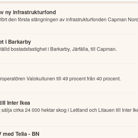
 ny infrastrukturfond
 den första stängningen av infrastrukturfonden Capman Nordic I
et i Barkarby
tälld bostadsfastighet i Barkarby, Järfälla, till Capman.
n
roperatören Valokuitunen till 49 procent från 40 procent.
ll Inter Ikea
älja cirka 24 000 hektar skog i Lettland och Litauen till Inter Ik
V med Telia - BN