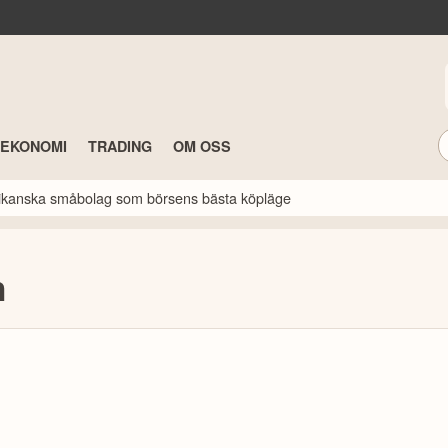
TEKONOMI
TRADING
OM OSS
erikanska småbolag som börsens bästa köpläge
n