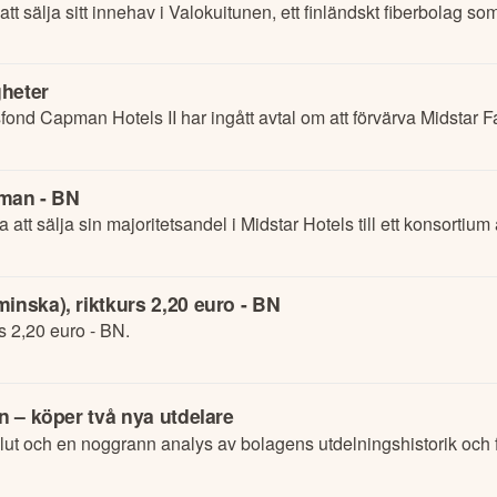
sälja sitt innehav i Valokuitunen, ett finländskt fiberbolag so
gheter
nd Capman Hotels II har ingått avtal om att förvärva Midstar Fa
pman - BN
t sälja sin majoritetsandel i Midstar Hotels till ett konsortium a
inska), riktkurs 2,20 euro - BN
s 2,20 euro - BN.
n – köper två nya utdelare
lut och en noggrann analys av bolagens utdelningshistorik och f