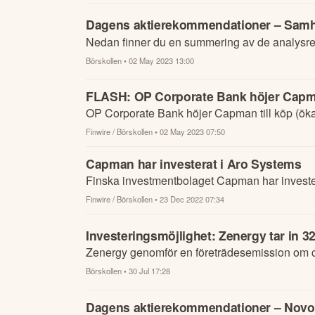
Dagens aktierekommendationer – Samhä
Nedan finner du en summering av de analysre
Börskollen
• 02 May 2023 13:00
FLASH: OP Corporate Bank höjer Capman
OP Corporate Bank höjer Capman till köp (öka
Finwire / Börskollen
• 02 May 2023 07:50
Capman har investerat i Aro Systems
Finska investmentbolaget Capman har investera
Finwire / Börskollen
• 23 Dec 2022 07:34
Investeringsmöjlighet: Zenergy tar in 
Zenergy genomför en företrädesemission om 
Börskollen
• 30 Jul 17:28
Dagens aktierekommendationer – Novo N