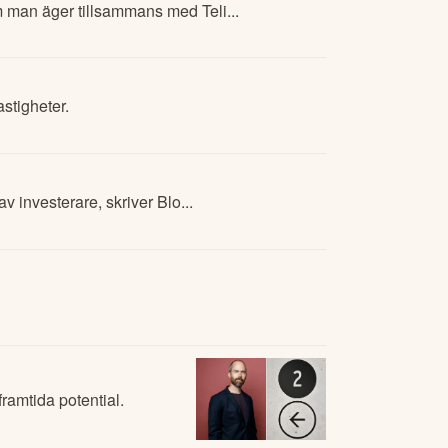
m man äger tillsammans med Teli...
stigheter.
v investerare, skriver Blo...
ramtida potential.