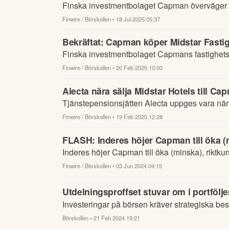
Finska investmentbolaget Capman överväger att 
Finwire / Börskollen
• 18 Jul 2025 05:37
Bekräftat: Capman köper Midstar Fasti
Finska investmentbolaget Capmans fastighetsfo
Finwire / Börskollen
• 20 Feb 2025 10:00
Alecta nära sälja Midstar Hotels till Ca
Tjänstepensionsjätten Alecta uppges vara nära at
Finwire / Börskollen
• 19 Feb 2025 12:28
FLASH: Inderes höjer Capman till öka (m
Inderes höjer Capman till öka (minska), riktkur
Finwire / Börskollen
• 03 Jun 2024 04:15
Utdelningsproffset stuvar om i portfölje
Investeringar på börsen kräver strategiska bes
Börskollen
• 21 Feb 2024 19:21