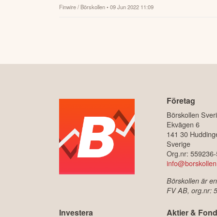
Finwire / Börskollen
• 09 Jun 2022 11:09
Företag
Börskollen Sver
Ekvägen 6
141 30 Hudding
Sverige
Org.nr: 559236
info@borskollen
Börskollen är en
FV AB, org.nr:
Investera
Aktier & Fond