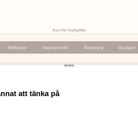
Kurs från TradingView
Riktkurser
Insynshandel
Blankning
Analyser