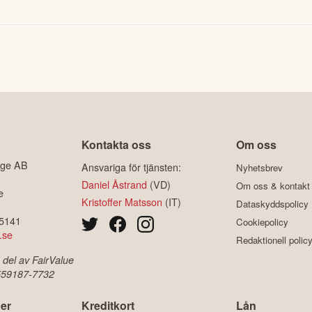
Kontakta oss
Om oss
ige AB
Ansvariga för tjänsten:
Nyhetsbrev
Daniel Åstrand
(VD)
Om oss & kontakt
e
Kristoffer Matsson
(IT)
Dataskyddspolicy
-5141
Cookiepolicy
.se
Redaktionell polic
 del av FairValue
 559187-7732
er
Kreditkort
Lån