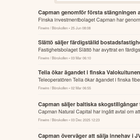
Capman genomför första stängningen av
Finska investmentbolaget Capman har genomfört
Finwire / Börskollen
• 25 Jun 08:08
Slättö säljer färdigställd bostadsfastigh
Fastighetsbolaget Slättö har avyttrat en färdigs
Finwire / Börskollen
• 03 Mar 06:10
Telia ökar ägandet i finska Valokuitune
Teleoperatören Telia ökar ägandet i finska fibe
Finwire / Börskollen
• 02 Mar 06:55
Capman säljer baltiska skogstillgångar ti
Capman Natural Capital har ingått avtal om att s
Finwire / Börskollen
• 03 Dec 2025 12:23
Capman överväger att sälja innehav i J