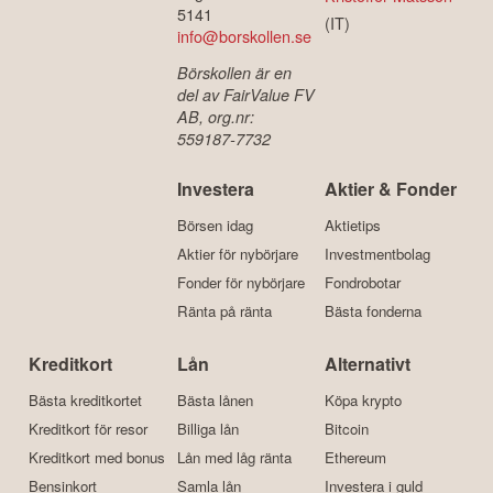
Ekvägen 6
Daniel Åstrand
141 30 Huddinge
(VD)
Sverige
Org.nr: 559236-
Kristoffer Matsson
5141
(IT)
info@borskollen.se
Börskollen är en
del av FairValue FV
AB, org.nr:
559187-7732
Investera
Aktier & Fonder
Börsen idag
Aktietips
Aktier för nybörjare
Investmentbolag
Fonder för nybörjare
Fondrobotar
Ränta på ränta
Bästa fonderna
Kreditkort
Lån
Alternativt
Bästa kreditkortet
Bästa lånen
Köpa krypto