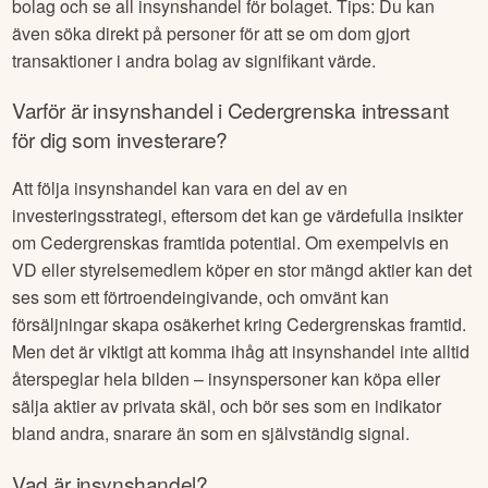
Det kan även vara av intresse att titta på insynshandel som
sker i konkurrenter till
Cedergrenska
. Detta kan du då se
detta i vår tjänst
Insynskollen
, där du kan söka fram valfritt
bolag och se all insynshandel för bolaget. Tips: Du kan
även söka direkt på personer för att se om dom gjort
transaktioner i andra bolag av signifikant värde.
Varför är insynshandel i
Cedergrenska
intressant
för dig som investerare?
Att följa insynshandel kan vara en del av en
investeringsstrategi, eftersom det kan ge värdefulla insikter
om
Cedergrenska
s framtida potential. Om exempelvis en
VD eller styrelsemedlem köper en stor mängd aktier kan det
ses som ett förtroendeingivande, och omvänt kan
försäljningar skapa osäkerhet kring
Cedergrenska
s framtid.
Men det är viktigt att komma ihåg att insynshandel inte alltid
återspeglar hela bilden – insynspersoner kan köpa eller
sälja aktier av privata skäl, och bör ses som en indikator