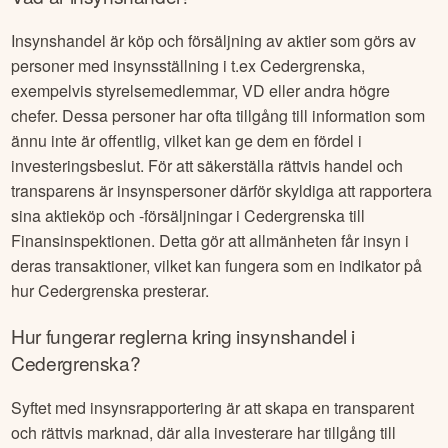
bland andra, snarare än som en självständig signal.
Vad är insynshandel?
Insynshandel är köp och försäljning av aktier som görs av
personer med insynsställning i t.ex
Cedergrenska
,
exempelvis styrelsemedlemmar, VD eller andra högre
chefer. Dessa personer har ofta tillgång till information som
ännu inte är offentlig, vilket kan ge dem en fördel i
investeringsbeslut. För att säkerställa rättvis handel och
transparens är insynspersoner därför skyldiga att rapportera
sina aktieköp och -försäljningar i
Cedergrenska
till
Finansinspektionen. Detta gör att allmänheten får insyn i
deras transaktioner, vilket kan fungera som en indikator på
hur
Cedergrenska
presterar.
Hur fungerar reglerna kring insynshandel i
Cedergrenska
?