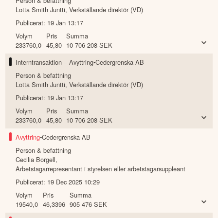
INSYNSTRANSAKTIONER I CEDERGRENSKA
Interntransaktion – Förvärv
•
Cedergrenska AB
Person & befattning
Lotta Smith Juntti
,
Verkställande direktör (VD)
Publicerat:
19 Jan 13:17
Volym
Pris
Summa
233760,0
45,80
10 706 208
SEK
Interntransaktion – Avyttring
•
Cedergrenska AB
Person & befattning
Lotta Smith Juntti
,
Verkställande direktör (VD)
Publicerat:
19 Jan 13:17
Volym
Pris
Summa
233760,0
45,80
10 706 208
SEK
Avyttring
•
Cedergrenska AB
Person & befattning
Cecilia Borgell
,
Arbetstagarrepresentant i styrelsen eller arbetstagarsuppleant
Publicerat:
19 Dec 2025 10:29