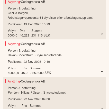
Volym
Pris
Summa
19540,0
46,3396
905 476
SEK
Avyttring
•
Cedergrenska AB
Person & befattning
Cecilia Borgell
,
Arbetstagarrepresentant i styrelsen eller arbetstagarsuppleant
Publicerat:
19 Dec 2025 10:29
Volym
Pris
Summa
5000,0
46,223
231 115
SEK
Avyttring
•
Cedergrenska AB
Person & befattning
Håkan Söderström
,
Styrelseordförande
Publicerat:
22 Nov 2025 10:40
Volym
Pris
Summa
50000,0
45,0
2 250 000
SEK
Avyttring
•
Cedergrenska AB
Person & befattning