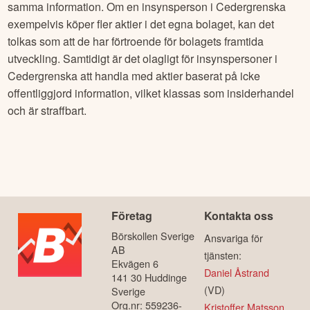
Syftet med insynsrapportering är att skapa en transparent
och rättvis marknad, där alla investerare har tillgång till
samma information. Om en insynsperson i
Cedergrenska
exempelvis köper fler aktier i det egna bolaget, kan det
tolkas som att de har förtroende för bolagets framtida
utveckling. Samtidigt är det olagligt för insynspersoner i
Cedergrenska
att handla med aktier baserat på icke
offentliggjord information, vilket klassas som insiderhandel
och är straffbart.
Företag
Kontakta oss
Börskollen Sverige
Ansvariga för
AB
tjänsten: