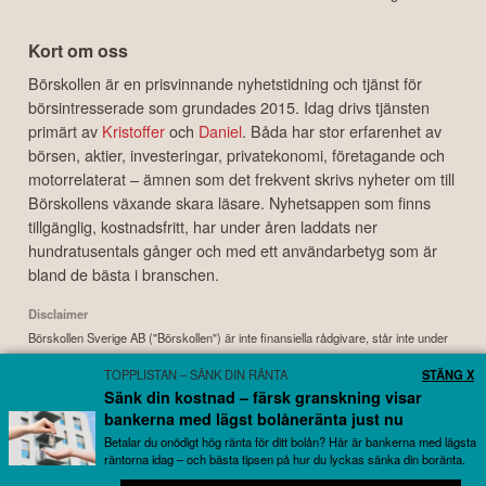
Kreditkort för resor
Billiga lån
Bitcoin
Kreditkort med bonus
Lån med låg ränta
Ethereum
Bensinkort
Samla lån
Investera i guld
Kort om oss
Börskollen är en prisvinnande nyhetstidning och tjänst för
börsintresserade som grundades 2015. Idag drivs tjänsten
primärt av
Kristoffer
och
Daniel
. Båda har stor erfarenhet av
börsen, aktier, investeringar, privatekonomi, företagande och
motorrelaterat – ämnen som det frekvent skrivs nyheter om till
Börskollens växande skara läsare. Nyhetsappen som finns
tillgänglig, kostnadsfritt, har under åren laddats ner
hundratusentals gånger och med ett användarbetyg som är
bland de bästa i branschen.
TOPPLISTAN – SÄNK DIN RÄNTA
STÄNG X
Disclaimer
Sänk din kostnad – färsk granskning visar
Börskollen Sverige AB ("Börskollen") är inte finansiella rådgivare, står inte under
bankerna med lägst bolåneränta just nu
finansinspektionens tillsyn och ger inga råd till dig. Detta innebär att
Betalar du onödigt hög ränta för ditt bolån? Här är bankerna med lägsta
investeringsbeslut baserade på information som direkt eller indirekt härrörande
räntorna idag – och bästa tipsen på hur du lyckas sänka din boränta.
från Börskollen eller personer med koppling till Börskollen, alltid fattas