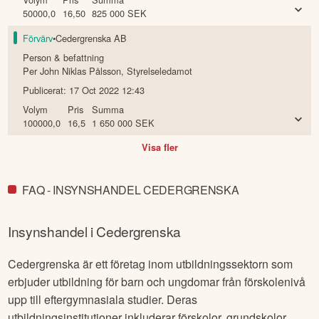
Christian Drougge
,
Styrelseordförande
Publicerat:
17 Oct 2022 14:28
Volym
Pris
Summa
50000,0
16,50
825 000
SEK
Förvärv
•
Cedergrenska AB
Person & befattning
Per John Niklas Pålsson
,
Styrelseledamot
Publicerat:
17 Oct 2022 12:43
Volym
Pris
Summa
100000,0
16,5
1 650 000
SEK
Visa fler
FAQ - INSYNSHANDEL CEDERGRENSKA
Insynshandel i
Cedergrenska
Cedergrenska är ett företag inom utbildningssektorn som