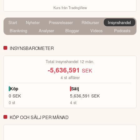
Kurs från TradingView
Start
Nyheter
Pressreleaser
Riktkurser
Insynshandel
Blankning
Analyser
Bloggar
Videos
Podcasts
INSYNSBAROMETER
Total insynshandel 12 mån.
-5,636,591
SEK
4
st affärer
Köp
Sälj
0
SEK
5,636,591
SEK
0
st
4
st
KÖP OCH SÄLJ PER MÅNAD