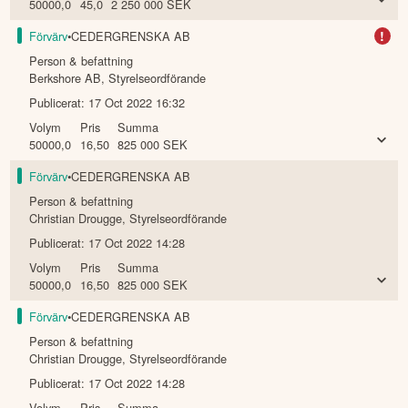
Per John Niklas Pålsson
,
Styrelseledamot
Publicerat:
22 Nov 2025 09:36
Volym
Pris
Summa
50000,0
45,0
2 250 000
SEK
!
Förvärv
•
CEDERGRENSKA AB
Person & befattning
Berkshore AB
,
Styrelseordförande
Publicerat:
17 Oct 2022 16:32
Volym
Pris
Summa
50000,0
16,50
825 000
SEK
Förvärv
•
CEDERGRENSKA AB
Person & befattning
Christian Drougge
,
Styrelseordförande
Publicerat:
17 Oct 2022 14:28
Volym
Pris
Summa
50000,0
16,50
825 000
SEK
Förvärv
•
CEDERGRENSKA AB
Person & befattning