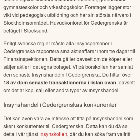
erbjuder utbildning för barn och ungdomar från förskolenivå
upp till eftergymnasiala studier. Deras
utbildningsinstitutioner inkluderar förskolor, grundskolor,
gymnasieskolor och yrkeshögskolor. Företaget lägger stor
vikt vid pedagogisk utbildning och har sin största närvaro i
Stockholmsområdet. Huvudkontoret för Cedergrenska är
beläget i Stocksund.
Enligt svenska regler måste alla insynspersoner i
Cedergrenska
rapportera sina aktieaffärer inom tre dagar till
Finansinspektionen. Detta gäller oavsett om de köper eller
säljer aktier i det egna bolaget. Vi på börskollen har samlat
den senaste insynshandeln i
Cedergrenska
. Du hittar över
18
av dom senaste transaktionerna i listan ovan
, oavsett
om det är köp, sälj eller andra typer av insynshandel.
Insynshandel i
Cedergrenska
s konkurrenter