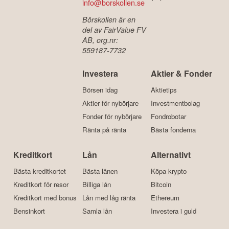
info@borskollen.se
Börskollen är en
del av FairValue FV
AB, org.nr:
559187-7732
Investera
Aktier & Fonder
Börsen idag
Aktietips
Aktier för nybörjare
Investmentbolag
Fonder för nybörjare
Fondrobotar
Ränta på ränta
Bästa fonderna
Kreditkort
Lån
Alternativt
Bästa kreditkortet
Bästa lånen
Köpa krypto
Kreditkort för resor
Billiga lån
Bitcoin
Kreditkort med bonus
Lån med låg ränta
Ethereum
Bensinkort
Samla lån
Investera i guld