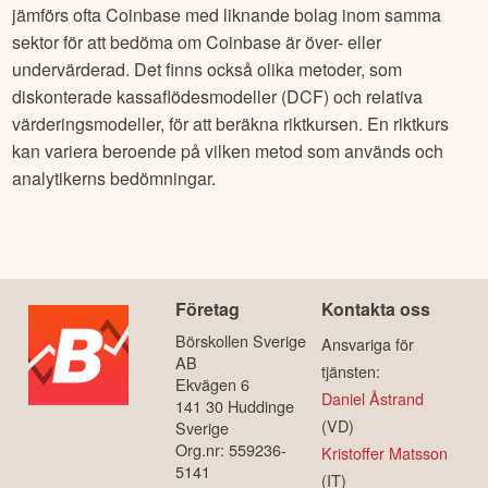
jämförs ofta
Coinbase
med liknande bolag inom samma
sektor för att bedöma om
Coinbase
är över- eller
undervärderad. Det finns också olika metoder, som
diskonterade kassaflödesmodeller (DCF) och relativa
värderingsmodeller, för att beräkna riktkursen. En riktkurs
kan variera beroende på vilken metod som används och
analytikerns bedömningar.
Företag
Kontakta oss
Börskollen Sverige
Ansvariga för
AB
tjänsten:
Ekvägen 6
Daniel Åstrand
141 30 Huddinge
(VD)
Sverige
Org.nr: 559236-
Kristoffer Matsson
5141
(IT)