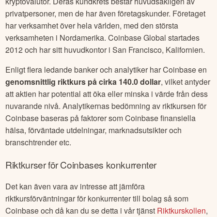
kryptovalutor. Deras kundkrets består huvudsakligen av
privatpersoner, men de har även företagskunder. Företaget
har verksamhet över hela världen, med den största
verksamheten i Nordamerika. Coinbase Global startades
2012 och har sitt huvudkontor i San Francisco, Kalifornien.
Enligt flera ledande banker och analytiker har
Coinbase
en
genomsnittlig riktkurs på cirka
140.0 dollar
, vilket antyder
att aktien har potential att öka eller minska i värde från dess
nuvarande nivå. Analytikernas bedömning av riktkursen för
Coinbase
baseras på faktorer som
Coinbase
finansiella
hälsa, förväntade utdelningar, marknadsutsikter och
branschtrender etc.
Riktkurser för
Coinbase
s konkurrenter
Det kan även vara av intresse att jämföra
riktkursförväntningar för konkurrenter till bolag så som
Coinbase
och då kan du se detta i vår tjänst
Riktkurskollen
,