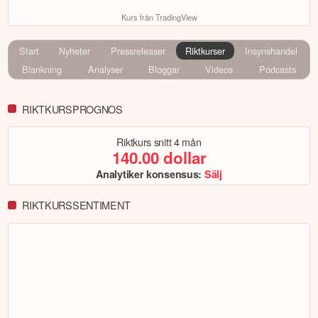
Kurs från TradingView
Start
Nyheter
Pressreleaser
Riktkurser
Insynshandel
Blankning
Analyser
Bloggar
Videos
Podcasts
RIKTKURSPROGNOS
Riktkurs snitt
4 mån
140.00
dollar
Analytiker konsensus:
Sälj
RIKTKURSSENTIMENT