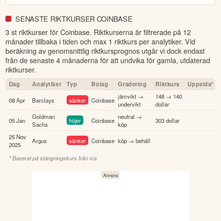
SENASTE RIKTKURSER COINBASE
3 st riktkurser för Coinbase
. Riktkurserna är filtrerade på 12
månader tillbaka i tiden och max 1 riktkurs per analytiker. Vid
beräkning av genomsnittlig riktkursprognos utgår vi dock endast
från de senaste 4 månaderna för att undvika för gamla, utdaterad
riktkurser.
Dag
Analytiker
Typ
Bolag
Gradering
Riktkurs
Uppsida*
jämvikt →
148 → 140
08 Apr
Barclays
sänker
Coinbase
undervikt
dollar
Goldman
neutral →
05 Jan
höjer
Coinbase
303 dollar
Sachs
köp
25 Nov
Argus
sänker
Coinbase
köp → behåll
2025
* Baserat på stängningskurs från
n/a