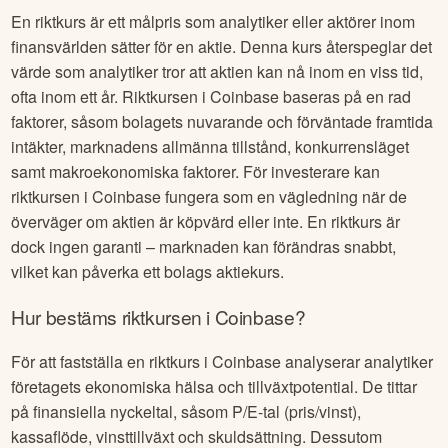
En riktkurs är ett målpris som analytiker eller aktörer inom
finansvärlden sätter för en aktie. Denna kurs återspeglar det
värde som analytiker tror att aktien kan nå inom en viss tid,
ofta inom ett år. Riktkursen i
Coinbase
baseras på en rad
faktorer, såsom bolagets nuvarande och förväntade framtida
intäkter, marknadens allmänna tillstånd, konkurrensläget
samt makroekonomiska faktorer. För investerare kan
riktkursen i
Coinbase
fungera som en vägledning när de
överväger om aktien är köpvärd eller inte. En riktkurs är
dock ingen garanti – marknaden kan förändras snabbt,
vilket kan påverka ett bolags aktiekurs.
Hur bestäms riktkursen i
Coinbase
?
För att fastställa en riktkurs i
Coinbase
analyserar analytiker
företagets ekonomiska hälsa och tillväxtpotential. De tittar
på finansiella nyckeltal, såsom P/E-tal (pris/vinst),
kassaflöde, vinsttillväxt och skuldsättning. Dessutom