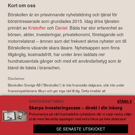
Kort om oss
Börskollen är en prisvinnande nyhetstidning och tjänst för
börsintresserade som grundades 2015. Idag drivs tjänsten
primärt av
Kristoffer
och
Daniel
. Båda har stor erfarenhet av
börsen, aktier, investeringar, privatekonomi, företagande och
motorrelaterat – ämnen som det frekvent skrivs nyheter om till
Börskollens växande skara läsare. Nyhetsappen som finns
tillgänglig, kostnadsfritt, har under åren laddats ner
hundratusentals gånger och med ett användarbetyg som är
bland de bästa i branschen.
Disclaimer
Börskollen Sverige AB ("Börskollen") är inte finansiella rådgivare, står inte under
finansinspektionens tillsyn och ger inga råd till dig. Detta innebär att
investeringsbeslut baserade på information som direkt eller indirekt härrörande
GRATIS NYHETSBREV
STÄNG X
från Börskollen eller personer med koppling till Börskollen, alltid fattas
Skarpa investeringscase – direkt i din inkorg
självständigt av investeraren. Börskollen frånsäger sig allt ansvar för eventuell
förlust eller skada av vad slag det må vara som grundar sig på användandet av
Prenumerera på vårt kostnadsfria nyhetsbrev där vi varje vecka väljer
ut de mest läsvärda uppslagen med extra fokus på heta aktiecase!
material härrörande från tjänsten Börskollen.
SE SENASTE UTSKICKET
📱 Kom igång med bolagsbevakning på 3 minuter
Copyright ©
2026
Börskollen Sverige AB. All rights reserved.