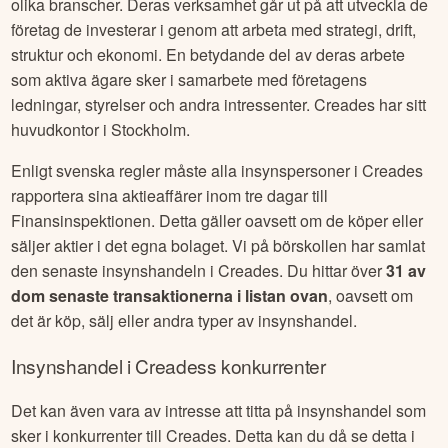
olika branscher. Deras verksamhet går ut på att utveckla de
företag de investerar i genom att arbeta med strategi, drift,
struktur och ekonomi. En betydande del av deras arbete
som aktiva ägare sker i samarbete med företagens
ledningar, styrelser och andra intressenter. Creades har sitt
huvudkontor i Stockholm.
Enligt svenska regler måste alla insynspersoner i
Creades
rapportera sina aktieaffärer inom tre dagar till
Finansinspektionen. Detta gäller oavsett om de köper eller
säljer aktier i det egna bolaget. Vi på börskollen har samlat
den senaste insynshandeln i
Creades
. Du hittar över
31
av
dom senaste transaktionerna i listan ovan
, oavsett om
det är köp, sälj eller andra typer av insynshandel.
Insynshandel i
Creades
s konkurrenter
Det kan även vara av intresse att titta på insynshandel som
sker i konkurrenter till
Creades
. Detta kan du då se detta i