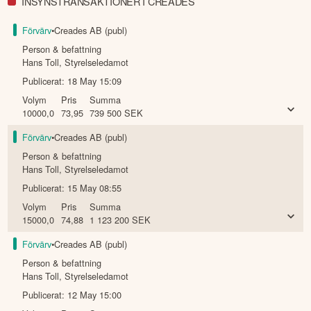
INSYNSTRANSAKTIONER I CREADES
Förvärv
•
Creades AB (publ)
Person & befattning
Hans Toll
,
Styrelseledamot
Publicerat:
18 May 15:09
Volym
Pris
Summa
10000,0
73,95
739 500
SEK
Förvärv
•
Creades AB (publ)
Person & befattning
Hans Toll
,
Styrelseledamot
Publicerat:
15 May 08:55
Volym
Pris
Summa
15000,0
74,88
1 123 200
SEK
Förvärv
•
Creades AB (publ)
Person & befattning
Hans Toll
,
Styrelseledamot
Publicerat:
12 May 15:00