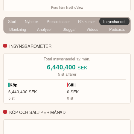
Kurs från TradingView
Start
Nyheter
Pressreleaser
Riktkurser
Insynshandel
Blankning
Analyser
Bloggar
Videos
Podcasts
INSYNSBAROMETER
Total insynshandel 12 mån.
6,440,400
SEK
5
st affärer
Köp
Sälj
6,440,400
SEK
0
SEK
5
st
0
st
KÖP OCH SÄLJ PER MÅNAD