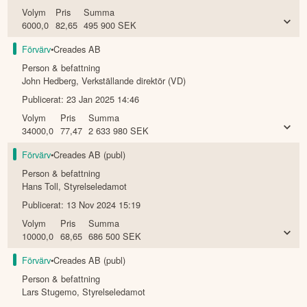
Volym
Pris
Summa
6000,0
82,65
495 900
SEK
Förvärv
•
Creades AB
Person & befattning
John Hedberg
,
Verkställande direktör (VD)
Publicerat:
23 Jan 2025 14:46
Volym
Pris
Summa
34000,0
77,47
2 633 980
SEK
Förvärv
•
Creades AB (publ)
Person & befattning
Hans Toll
,
Styrelseledamot
Publicerat:
13 Nov 2024 15:19
Volym
Pris
Summa
10000,0
68,65
686 500
SEK
Förvärv
•
Creades AB (publ)
Person & befattning
Lars Stugemo
,
Styrelseledamot