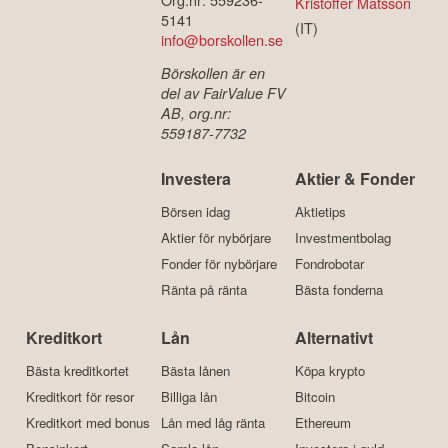
Kristoffer Matsson
5141
(IT)
info@borskollen.se
Börskollen är en
del av FairValue FV
AB, org.nr:
559187-7732
Investera
Aktier & Fonder
Börsen idag
Aktietips
Aktier för nybörjare
Investmentbolag
Fonder för nybörjare
Fondrobotar
Ränta på ränta
Bästa fonderna
Kreditkort
Lån
Alternativt
Bästa kreditkortet
Bästa lånen
Köpa krypto
Kreditkort för resor
Billiga lån
Bitcoin
Kreditkort med bonus
Lån med låg ränta
Ethereum