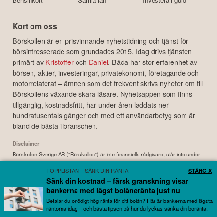
Bensinkort
Samla lån
Investera i guld
Kort om oss
Börskollen är en prisvinnande nyhetstidning och tjänst för
börsintresserade som grundades 2015. Idag drivs tjänsten
primärt av
Kristoffer
och
Daniel
. Båda har stor erfarenhet av
börsen, aktier, investeringar, privatekonomi, företagande och
motorrelaterat – ämnen som det frekvent skrivs nyheter om till
Börskollens växande skara läsare. Nyhetsappen som finns
tillgänglig, kostnadsfritt, har under åren laddats ner
hundratusentals gånger och med ett användarbetyg som är
bland de bästa i branschen.
Disclaimer
Börskollen Sverige AB ("Börskollen") är inte finansiella rådgivare, står inte under
finansinspektionens tillsyn och ger inga råd till dig. Detta innebär att
TOPPLISTAN – SÄNK DIN RÄNTA
STÄNG X
investeringsbeslut baserade på information som direkt eller indirekt härrörande
Sänk din kostnad – färsk granskning visar
från Börskollen eller personer med koppling till Börskollen, alltid fattas
bankerna med lägst bolåneränta just nu
självständigt av investeraren. Börskollen frånsäger sig allt ansvar för eventuell
förlust eller skada av vad slag det må vara som grundar sig på användandet av
Betalar du onödigt hög ränta för ditt bolån? Här är bankerna med lägsta
räntorna idag – och bästa tipsen på hur du lyckas sänka din boränta.
material härrörande från tjänsten Börskollen.