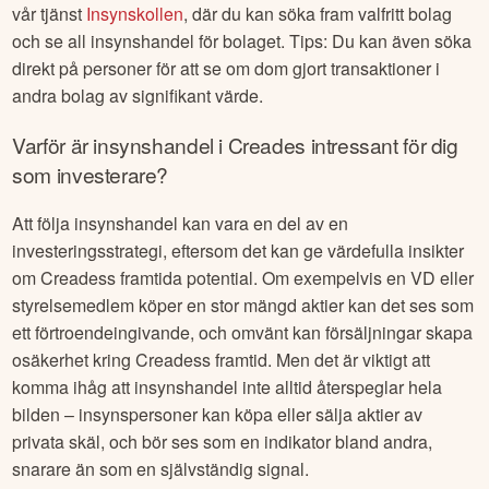
vår tjänst
Insynskollen
, där du kan söka fram valfritt bolag
och se all insynshandel för bolaget. Tips: Du kan även söka
direkt på personer för att se om dom gjort transaktioner i
andra bolag av signifikant värde.
Varför är insynshandel i
Creades
intressant för dig
som investerare?
Att följa insynshandel kan vara en del av en
investeringsstrategi, eftersom det kan ge värdefulla insikter
om
Creades
s framtida potential. Om exempelvis en VD eller
styrelsemedlem köper en stor mängd aktier kan det ses som
ett förtroendeingivande, och omvänt kan försäljningar skapa
osäkerhet kring
Creades
s framtid. Men det är viktigt att
komma ihåg att insynshandel inte alltid återspeglar hela
bilden – insynspersoner kan köpa eller sälja aktier av
privata skäl, och bör ses som en indikator bland andra,
snarare än som en självständig signal.