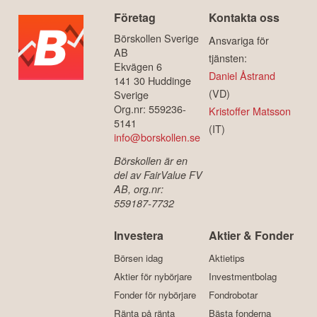
Företag
Kontakta oss
Börskollen Sverige
Ansvariga för
AB
tjänsten:
Ekvägen 6
Daniel Åstrand
141 30 Huddinge
(VD)
Sverige
Org.nr: 559236-
Kristoffer Matsson
5141
(IT)
info@borskollen.se
Börskollen är en
del av FairValue FV
AB, org.nr:
559187-7732
Investera
Aktier & Fonder
Börsen idag
Aktietips
Aktier för nybörjare
Investmentbolag
Fonder för nybörjare
Fondrobotar
Ränta på ränta
Bästa fonderna