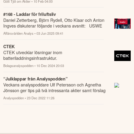
Gött Tjöt om Aktier
• 10 Feb 04:00
#168 - Laddar för friluftsliv
Daniel Zetterberg, Björn Rydell, Otto Klaar och Anton
Ingves diskuterar följande i veckans avsnitt: USWE
(1:46) Fenix Outdoor (9:36) Dala ...
Affärsvärlden Analys
• 03 Jun 2025 09:41
CTEK
CTEK utvecklar lösningar inom
batteriladdningsinfrastruktur.
Bolagsanalyspodden
• 10 Dec 2024 20:03
“Julklappar från Analyspodden”
Veckans analyspoddare Ulf Petersson och Agnetha
Jönsson ger tips på två intressanta aktier samt förslag
på tips som kan sänka skatten till n...
Analyspodden
• 23 Dec 2022 11:26