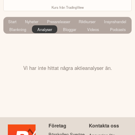
Kurs från TradingView
Start
Nyheter
Pressreleaser
Riktkurser
Insynshandel
Blankning
Analyser
Bloggar
Videos
Podcasts
Vi har inte hittat några aktieanalyser än.
Företag
Kontakta oss
Börskollen Sverige