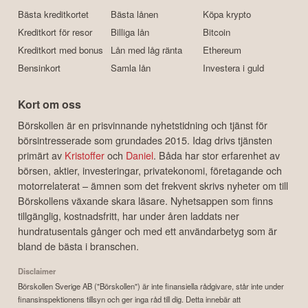
Bästa kreditkortet
Bästa lånen
Köpa krypto
Kreditkort för resor
Billiga lån
Bitcoin
Kreditkort med bonus
Lån med låg ränta
Ethereum
Bensinkort
Samla lån
Investera i guld
Kort om oss
Börskollen är en prisvinnande nyhetstidning och tjänst för
börsintresserade som grundades 2015. Idag drivs tjänsten
primärt av
Kristoffer
och
Daniel
. Båda har stor erfarenhet av
börsen, aktier, investeringar, privatekonomi, företagande och
motorrelaterat – ämnen som det frekvent skrivs nyheter om till
Börskollens växande skara läsare. Nyhetsappen som finns
tillgänglig, kostnadsfritt, har under åren laddats ner
hundratusentals gånger och med ett användarbetyg som är
bland de bästa i branschen.
Disclaimer
Börskollen Sverige AB ("Börskollen") är inte finansiella rådgivare, står inte under
finansinspektionens tillsyn och ger inga råd till dig. Detta innebär att