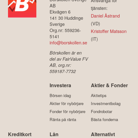
Ansvariga för
AB
tjänsten:
Ekvägen 6
Daniel Åstrand
141 30 Huddinge
(VD)
Sverige
Org.nr: 559236-
Kristoffer Matsson
5141
(IT)
info@borskollen.se
Börskollen är en
del av FairValue FV
AB, org.nr:
559187-7732
Investera
Aktier & Fonder
Börsen idag
Aktietips
Aktier för nybörjare
Investmentbolag
Fonder för nybörjare
Fondrobotar
Ränta på ränta
Bästa fonderna
Kreditkort
Lån
Alternativt