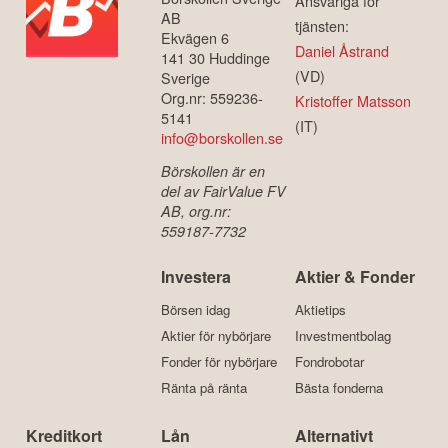
Ansvariga för
AB
tjänsten:
Ekvägen 6
Daniel Åstrand
141 30 Huddinge
(VD)
Sverige
Org.nr: 559236-
Kristoffer Matsson
5141
(IT)
info@borskollen.se
Börskollen är en
del av FairValue FV
AB, org.nr:
559187-7732
Investera
Aktier & Fonder
Börsen idag
Aktietips
Aktier för nybörjare
Investmentbolag
Fonder för nybörjare
Fondrobotar
Ränta på ränta
Bästa fonderna
Kreditkort
Lån
Alternativt