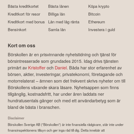
Bästa kreditkortet
Bästa lånen
Köpa krypto
Kreditkort för resor
Billiga lån
Bitcoin
Kreditkort med bonus
Lån med låg ränta
Ethereum
Bensinkort
Samla lån
Investera i guld
Kort om oss
Börskollen är en prisvinnande nyhetstidning och tjänst för
börsintresserade som grundades 2015. Idag drivs tjänsten
primärt av
Kristoffer
och
Daniel
. Båda har stor erfarenhet av
börsen, aktier, investeringar, privatekonomi, företagande och
motorrelaterat – ämnen som det frekvent skrivs nyheter om till
Börskollens växande skara läsare. Nyhetsappen som finns
tillgänglig, kostnadsfritt, har under åren laddats ner
hundratusentals gånger och med ett användarbetyg som är
bland de bästa i branschen.
Disclaimer
Börskollen Sverige AB ("Börskollen") är inte finansiella rådgivare, står inte under
finansinspektionens tillsyn och ger inga råd till dig. Detta innebär att