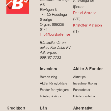
Ansvariga för
AB
tjänsten:
Ekvägen 6
Daniel Åstrand
141 30 Huddinge
(VD)
Sverige
Org.nr: 559236-
Kristoffer Matsson
5141
(IT)
info@borskollen.se
Börskollen är en
del av FairValue FV
AB, org.nr:
559187-7732
Investera
Aktier & Fonder
Börsen idag
Aktietips
Aktier för nybörjare
Investmentbolag
Fonder för nybörjare
Fondrobotar
Ränta på ränta
Bästa fonderna
Kreditkort
Lån
Alternativt