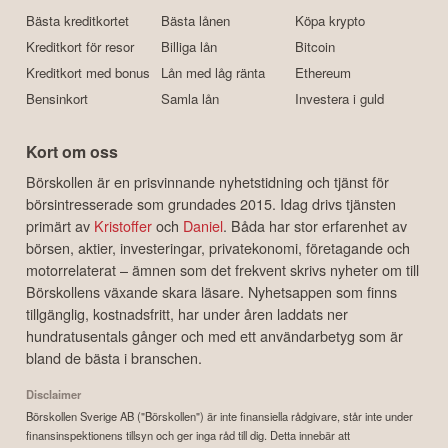
Bästa kreditkortet
Bästa lånen
Köpa krypto
Kreditkort för resor
Billiga lån
Bitcoin
Kreditkort med bonus
Lån med låg ränta
Ethereum
Bensinkort
Samla lån
Investera i guld
Kort om oss
Börskollen är en prisvinnande nyhetstidning och tjänst för
börsintresserade som grundades 2015. Idag drivs tjänsten
primärt av
Kristoffer
och
Daniel
. Båda har stor erfarenhet av
börsen, aktier, investeringar, privatekonomi, företagande och
motorrelaterat – ämnen som det frekvent skrivs nyheter om till
Börskollens växande skara läsare. Nyhetsappen som finns
tillgänglig, kostnadsfritt, har under åren laddats ner
hundratusentals gånger och med ett användarbetyg som är
bland de bästa i branschen.
Disclaimer
Börskollen Sverige AB ("Börskollen") är inte finansiella rådgivare, står inte under
finansinspektionens tillsyn och ger inga råd till dig. Detta innebär att