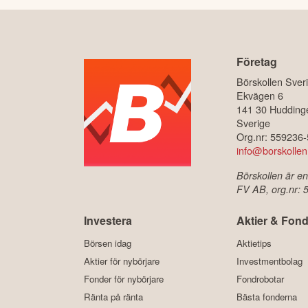
Företag
Börskollen Sver
Ekvägen 6
141 30 Hudding
Sverige
Org.nr: 559236
info@borskollen
Börskollen är en
FV AB, org.nr:
Investera
Aktier & Fond
Börsen idag
Aktietips
Aktier för nybörjare
Investmentbolag
Fonder för nybörjare
Fondrobotar
Ränta på ränta
Bästa fonderna