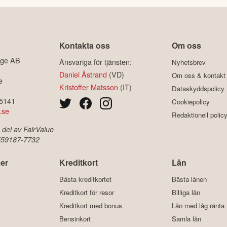
Kontakta oss
Om oss
ige AB
Ansvariga för tjänsten:
Nyhetsbrev
Daniel Åstrand
(VD)
Om oss & kontakt
e
Kristoffer Matsson
(IT)
Dataskyddspolicy
-5141
Cookiepolicy
.se
Redaktionell polic
 del av FairValue
 559187-7732
er
Kreditkort
Lån
Bästa kreditkortet
Bästa lånen
Kreditkort för resor
Billiga lån
Kreditkort med bonus
Lån med låg ränta
Bensinkort
Samla lån