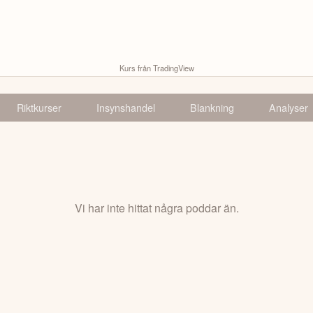
Kurs från TradingView
Riktkurser
Insynshandel
Blankning
Analyser
Vi har inte hittat några poddar än.