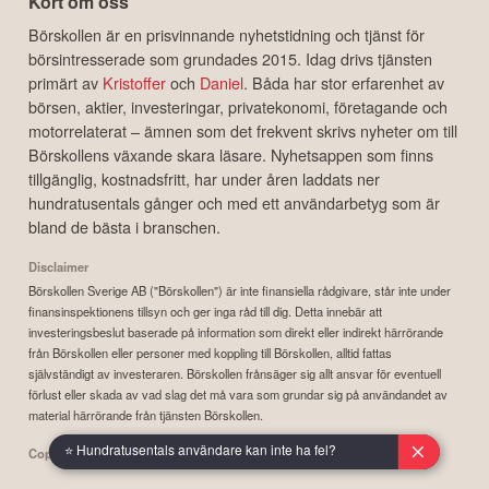
Kort om oss
Börskollen är en prisvinnande nyhetstidning och tjänst för
börsintresserade som grundades 2015. Idag drivs tjänsten
primärt av
Kristoffer
och
Daniel
. Båda har stor erfarenhet av
börsen, aktier, investeringar, privatekonomi, företagande och
motorrelaterat – ämnen som det frekvent skrivs nyheter om till
Börskollens växande skara läsare. Nyhetsappen som finns
tillgänglig, kostnadsfritt, har under åren laddats ner
hundratusentals gånger och med ett användarbetyg som är
bland de bästa i branschen.
Disclaimer
Börskollen Sverige AB ("Börskollen") är inte finansiella rådgivare, står inte under
finansinspektionens tillsyn och ger inga råd till dig. Detta innebär att
investeringsbeslut baserade på information som direkt eller indirekt härrörande
från Börskollen eller personer med koppling till Börskollen, alltid fattas
självständigt av investeraren. Börskollen frånsäger sig allt ansvar för eventuell
förlust eller skada av vad slag det må vara som grundar sig på användandet av
material härrörande från tjänsten Börskollen.
⭐ Hundratusentals användare kan inte ha fel?
Copyright ©
2026
Börskollen Sverige AB. All rights reserved.