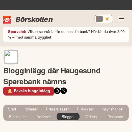
Börskollen
Vilken sparränta får du hos din bank? Här får du över 3,00
Sparvalet:
% – med samma trygghet
Blogginlägg där Haugesund
Sparebank nämns
Bevaka blogginlägg
Start
Nyheter
Pressreleaser
Riktkurser
Insynshandel
Blankning
Analyser
Bloggar
Videos
Podcasts