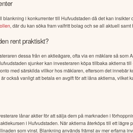
enter
l blankning i konkurrenter till
Hufvudstaden
då det kan insikter 
ollen
, där du kan söka fram valfritt bolag och se all aktuell samt 
den
rent praktiskt?
steraren dessa från en aktieägare, ofta via en mäklare så som 
ufvudstaden
sjunker kan investeraren köpa tillbaka aktierna till 
t konto med särskilda villkor hos mäklaren, eftersom det innebär 
är också vanligt att betala en avgift för att låna aktierna, vilket
esterare lånar aktier för att sälja dem på marknaden i förhoppnin
 aktiekursen i
Hufvudstaden
. När aktierna återköps till ett lägr
llnaden som vinst. Blankning används främst av mer erfarna inv