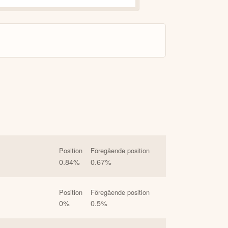
Position
Föregående position
0.84
%
0.67
%
Position
Föregående position
0
%
0.5
%