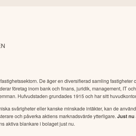
EN
fastighetssektorn. De äger en diversifierad samling fastigheter oc
derar företag inom bank och finans, juridik, management, IT o
emman. Hufvudstaden grundades 1915 och har sitt huvudkontor
omiska svårigheter eller kanske minskade intäkter, kan de använda
vesterare och påverka aktiens marknadsvärde ytterligare.
Just nu
nns aktiva blankare i bolaget just nu.