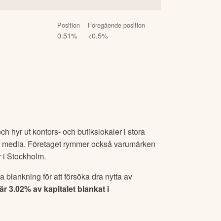
Position
Föregående position
0.51
%
<0.5
%
h hyr ut kontors- och butikslokaler i stora
ch media. Företaget rymmer också varumärken
 i Stockholm.
 blankning för att försöka dra nytta av
 är
3.02
% av kapitalet blankat i