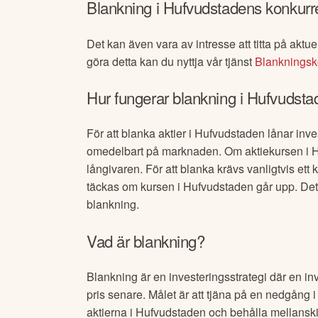
Blankning i
Hufvudstaden
s konkurr
Det kan även vara av intresse att titta på aktuel
göra detta kan du nyttja vår tjänst
Blankningsk
Hur fungerar blankning i
Hufvudsta
För att blanka aktier i
Hufvudstaden
lånar inve
omedelbart på marknaden. Om aktiekursen i
H
långivaren. För att blanka krävs vanligtvis et
täckas om kursen i
Hufvudstaden
går upp. Det 
blankning.
Vad är blankning?
Blankning är en investeringsstrategi där en inv
pris senare. Målet är att tjäna på en nedgång i
aktierna i
Hufvudstaden
och behålla mellanski