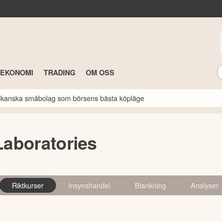
TEKONOMI
TRADING
OM OSS
erikanska småbolag som börsens bästa köpläge
 Laboratories
Riktkurser
Insynshandel
Blankning
Analyser