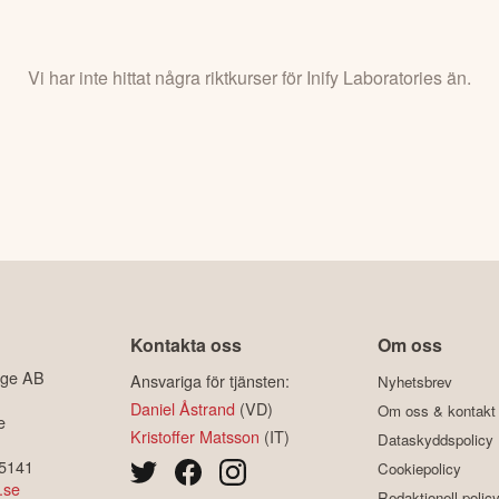
Vi har inte hittat några riktkurser för Inify Laboratories än.
Kontakta oss
Om oss
ige AB
Ansvariga för tjänsten:
Nyhetsbrev
Daniel Åstrand
(VD)
Om oss & kontakt
e
Kristoffer Matsson
(IT)
Dataskyddspolicy
-5141
Cookiepolicy
.se
Redaktionell polic