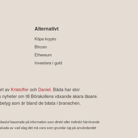
Alternativt
Köpa krypto
Bitcoin
Ethereum
Investera i guld
ärt av
Kristoffer
och
Daniel
. Båda har stor
s nyheter om till Börskollens växande skara läsare.
rbetyg som är bland de bästa i branschen.
ngsbeslut baserade på information som direkt eller indirekt härrörande
 eller skada av vad slag det må vara som grundar sig på användandet