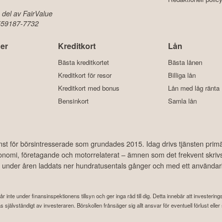
 del av FairValue
 559187-7732
er
Kreditkort
Lån
Bästa kreditkortet
Bästa lånen
Kreditkort för resor
Billiga lån
Kreditkort med bonus
Lån med låg ränta
Bensinkort
Samla lån
änst för börsintresserade som grundades 2015. Idag drivs tjänsten prim
ekonomi, företagande och motorrelaterat – ämnen som det frekvent skriv
har under åren laddats ner hundratusentals gånger och med ett använda
år inte under finansinspektionens tillsyn och ger inga råd till dig. Detta innebär att investeri
attas självständigt av investeraren. Börskollen frånsäger sig allt ansvar för eventuell förlust