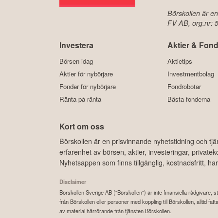
Börskollen är en
FV AB, org.nr:
Investera
Aktier & Fond
Börsen idag
Aktietips
Aktier för nybörjare
Investmentbolag
Fonder för nybörjare
Fondrobotar
Ränta på ränta
Bästa fonderna
Kort om oss
Börskollen är en prisvinnande nyhetstidning och tj
erfarenhet av börsen, aktier, investeringar, privat
Nyhetsappen som finns tillgänglig, kostnadsfritt, 
Disclaimer
Börskollen Sverige AB ("Börskollen") är inte finansiella rådgivare, st
från Börskollen eller personer med koppling till Börskollen, alltid f
av material härrörande från tjänsten Börskollen.