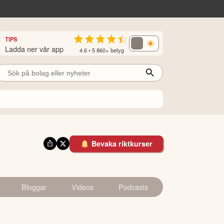
TIPS
Ladda ner vår app
4.6 • 5 860+ betyg
Bevaka riktkurser
Bloggar
Videos
Podcasts