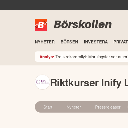
Börskollen
NYHETER
BÖRSEN
INVESTERA
PRIVA
Trots rekordrallyt: Morningstar ser am
Analys:
Riktkurser Inify
Start
Nyheter
Pressreleaser