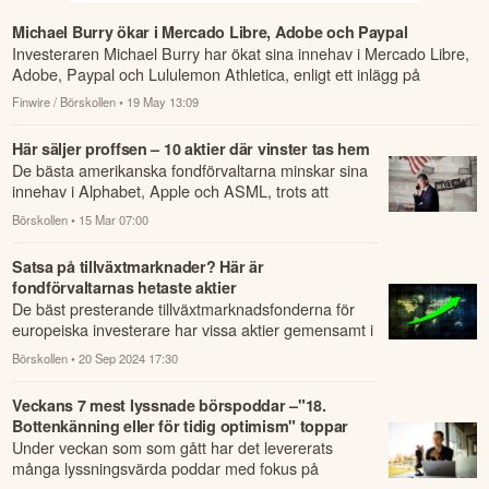
Michael Burry ökar i Mercado Libre, Adobe och Paypal
Investeraren Michael Burry har ökat sina innehav i Mercado Libre,
Adobe, Paypal och Lululemon Athletica, enligt ett inlägg på
Substack på må...
Finwire / Börskollen
• 19 May 13:09
Här säljer proffsen – 10 aktier där vinster tas hem
De bästa amerikanska fondförvaltarna minskar sina
innehav i Alphabet, Apple och ASML, trots att
bolagen levererar rekordresultat och leder A...
Börskollen
• 15 Mar 07:00
Satsa på tillväxtmarknader? Här är
fondförvaltarnas hetaste aktier
De bäst presterande tillväxtmarknadsfonderna för
europeiska investerare har vissa aktier gemensamt i
sina portföljer.
Börskollen
• 20 Sep 2024 17:30
Veckans 7 mest lyssnade börspoddar –"18.
Bottenkänning eller för tidig optimism" toppar
Under veckan som som gått har det levererats
många lyssningsvärda poddar med fokus på
börsen, aktier, privatekonomi och sparande.