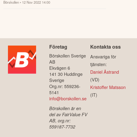
Börskollen
• 12 Nov 2022 14:00
Företag
Kontakta oss
Börskollen Sverige
Ansvariga för
AB
tjänsten:
Ekvägen 6
Daniel Åstrand
141 30 Huddinge
(VD)
Sverige
Org.nr: 559236-
Kristoffer Matsson
5141
(IT)
info@borskollen.se
Börskollen är en
del av FairValue FV
AB, org.nr:
559187-7732