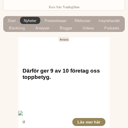
Kurs från TradingView
Start
Nyheter
Pressreleaser
Riktkurser
Insynshandel
Blankning
Analyser
Bloggar
Videos
Podcasts