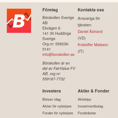
Företag
Kontakta oss
Börskollen Sverige
Ansvariga för
AB
tjänsten:
Ekvägen 6
Daniel Åstrand
141 30 Huddinge
(VD)
Sverige
Org.nr: 559236-
Kristoffer Matsson
5141
(IT)
info@borskollen.se
Börskollen är en
del av FairValue FV
AB, org.nr:
559187-7732
Investera
Aktier & Fonder
Börsen idag
Aktietips
Aktier för nybörjare
Investmentbolag
Fonder för nybörjare
Fondrobotar