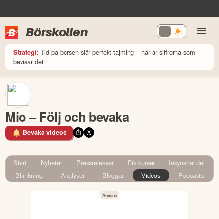
Börskollen
Tid på börsen slår perfekt tajming – här är siffrorna som
Strategi:
bevisar det
Mio – Följ och bevaka
Bevaka videos
Start
Nyheter
Pressreleaser
Riktkurser
Insynshandel
Blankning
Analyser
Bloggar
Videos
Podcasts