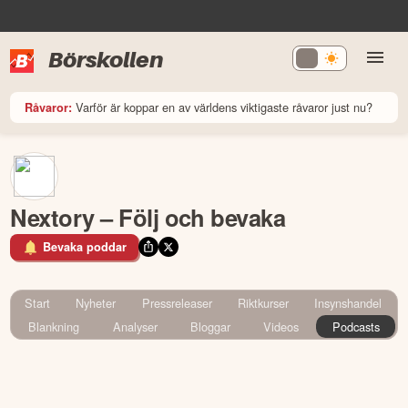
Börskollen
Varför är koppar en av världens viktigaste råvaror just nu?
Råvaror:
Nextory – Följ och bevaka
Bevaka poddar
Start
Nyheter
Pressreleaser
Riktkurser
Insynshandel
Blankning
Analyser
Bloggar
Videos
Podcasts