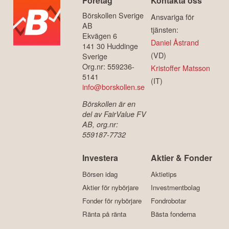
Företag
Kontakta oss
Börskollen Sverige
Ansvariga för
AB
tjänsten:
Ekvägen 6
Daniel Åstrand
141 30 Huddinge
(VD)
Sverige
Org.nr: 559236-
Kristoffer Matsson
5141
(IT)
info@borskollen.se
Börskollen är en
del av FairValue FV
AB, org.nr:
559187-7732
Investera
Aktier & Fonder
Börsen idag
Aktietips
Aktier för nybörjare
Investmentbolag
Fonder för nybörjare
Fondrobotar
Ränta på ränta
Bästa fonderna