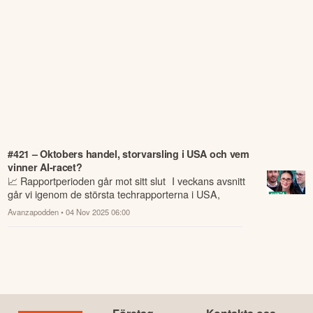
#421 – Oktobers handel, storvarsling i USA och vem
vinner AI-racet?
📈 Rapportperioden går mot sitt slut I veckans avsnitt
går vi igenom de största techrapporterna i USA,
svenska börsens vinnare och förlorare...
Avanzapodden
• 04 Nov 2025 06:00