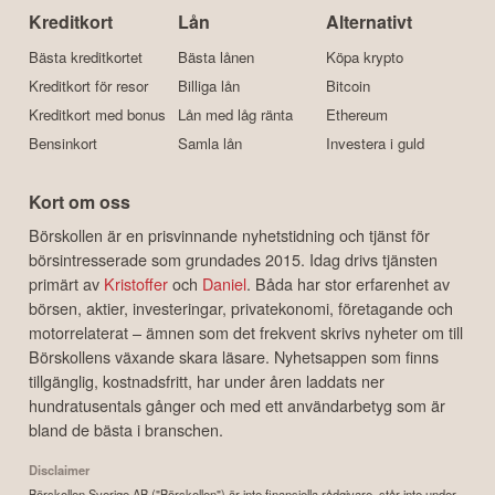
Kreditkort
Lån
Alternativt
Bästa kreditkortet
Bästa lånen
Köpa krypto
Kreditkort för resor
Billiga lån
Bitcoin
Kreditkort med bonus
Lån med låg ränta
Ethereum
Bensinkort
Samla lån
Investera i guld
Kort om oss
Börskollen är en prisvinnande nyhetstidning och tjänst för
börsintresserade som grundades 2015. Idag drivs tjänsten
primärt av
Kristoffer
och
Daniel
. Båda har stor erfarenhet av
börsen, aktier, investeringar, privatekonomi, företagande och
motorrelaterat – ämnen som det frekvent skrivs nyheter om till
Börskollens växande skara läsare. Nyhetsappen som finns
tillgänglig, kostnadsfritt, har under åren laddats ner
hundratusentals gånger och med ett användarbetyg som är
bland de bästa i branschen.
Disclaimer
Börskollen Sverige AB ("Börskollen") är inte finansiella rådgivare, står inte under