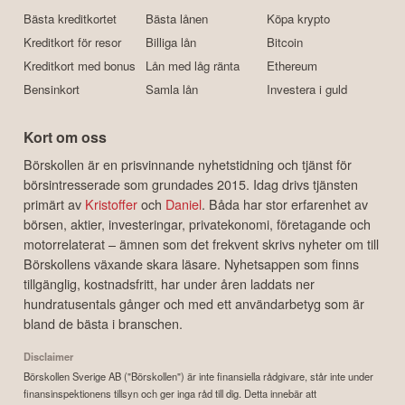
Bästa kreditkortet
Bästa lånen
Köpa krypto
Kreditkort för resor
Billiga lån
Bitcoin
Kreditkort med bonus
Lån med låg ränta
Ethereum
Bensinkort
Samla lån
Investera i guld
Kort om oss
Börskollen är en prisvinnande nyhetstidning och tjänst för
börsintresserade som grundades 2015. Idag drivs tjänsten
primärt av
Kristoffer
och
Daniel
. Båda har stor erfarenhet av
börsen, aktier, investeringar, privatekonomi, företagande och
motorrelaterat – ämnen som det frekvent skrivs nyheter om till
Börskollens växande skara läsare. Nyhetsappen som finns
tillgänglig, kostnadsfritt, har under åren laddats ner
hundratusentals gånger och med ett användarbetyg som är
bland de bästa i branschen.
Disclaimer
Börskollen Sverige AB ("Börskollen") är inte finansiella rådgivare, står inte under
finansinspektionens tillsyn och ger inga råd till dig. Detta innebär att