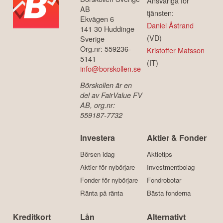
Ansvariga för
AB
tjänsten:
Ekvägen 6
Daniel Åstrand
141 30 Huddinge
(VD)
Sverige
Org.nr: 559236-
Kristoffer Matsson
5141
(IT)
info@borskollen.se
Börskollen är en
del av FairValue FV
AB, org.nr:
559187-7732
Investera
Aktier & Fonder
Börsen idag
Aktietips
Aktier för nybörjare
Investmentbolag
Fonder för nybörjare
Fondrobotar
Ränta på ränta
Bästa fonderna
Kreditkort
Lån
Alternativt