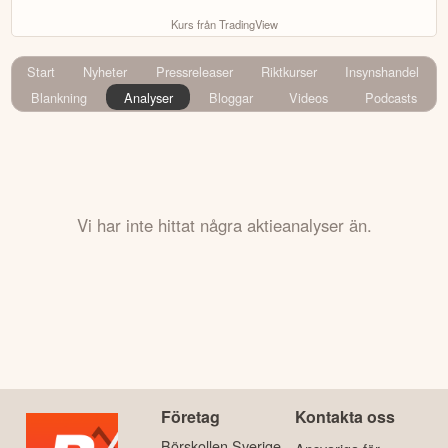
Kurs från TradingView
Start
Nyheter
Pressreleaser
Riktkurser
Insynshandel
Blankning
Analyser
Bloggar
Videos
Podcasts
Vi har inte hittat några aktieanalyser än.
Företag
Kontakta oss
Börskollen Sverige