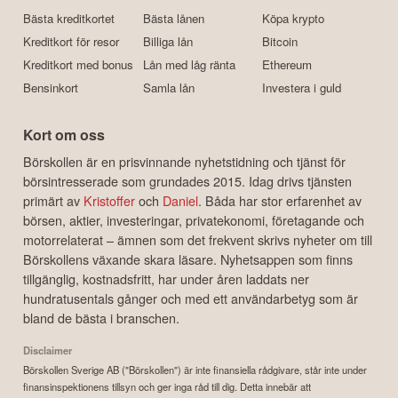
Bästa kreditkortet
Bästa lånen
Köpa krypto
Kreditkort för resor
Billiga lån
Bitcoin
Kreditkort med bonus
Lån med låg ränta
Ethereum
Bensinkort
Samla lån
Investera i guld
Kort om oss
Börskollen är en prisvinnande nyhetstidning och tjänst för
börsintresserade som grundades 2015. Idag drivs tjänsten
primärt av
Kristoffer
och
Daniel
. Båda har stor erfarenhet av
börsen, aktier, investeringar, privatekonomi, företagande och
motorrelaterat – ämnen som det frekvent skrivs nyheter om till
Börskollens växande skara läsare. Nyhetsappen som finns
tillgänglig, kostnadsfritt, har under åren laddats ner
hundratusentals gånger och med ett användarbetyg som är
bland de bästa i branschen.
Disclaimer
Börskollen Sverige AB ("Börskollen") är inte finansiella rådgivare, står inte under
finansinspektionens tillsyn och ger inga råd till dig. Detta innebär att