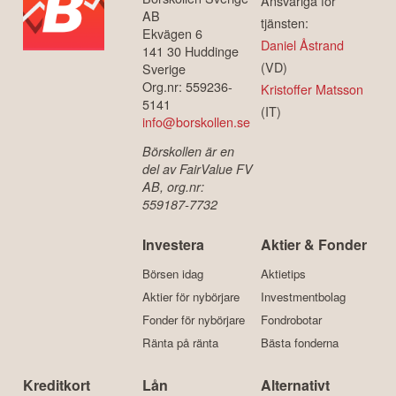
Ansvariga för
AB
tjänsten:
Ekvägen 6
Daniel Åstrand
141 30 Huddinge
(VD)
Sverige
Org.nr: 559236-
Kristoffer Matsson
5141
(IT)
info@borskollen.se
Börskollen är en
del av FairValue FV
AB, org.nr:
559187-7732
Investera
Aktier & Fonder
Börsen idag
Aktietips
Aktier för nybörjare
Investmentbolag
Fonder för nybörjare
Fondrobotar
Ränta på ränta
Bästa fonderna
Kreditkort
Lån
Alternativt