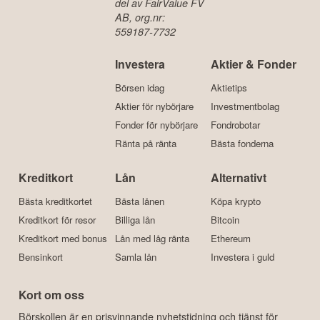
del av FairValue FV
AB, org.nr:
559187-7732
Investera
Aktier & Fonder
Börsen idag
Aktietips
Aktier för nybörjare
Investmentbolag
Fonder för nybörjare
Fondrobotar
Ränta på ränta
Bästa fonderna
Kreditkort
Lån
Alternativt
Bästa kreditkortet
Bästa lånen
Köpa krypto
Kreditkort för resor
Billiga lån
Bitcoin
Kreditkort med bonus
Lån med låg ränta
Ethereum
Bensinkort
Samla lån
Investera i guld
Kort om oss
Börskollen är en prisvinnande nyhetstidning och tjänst för