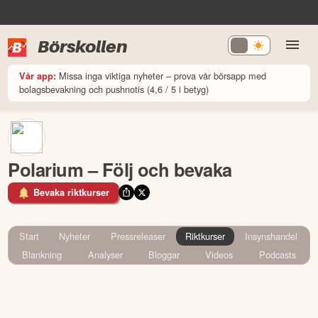
Börskollen
Missa inga viktiga nyheter – prova vår börsapp med
Vår app:
bolagsbevakning och pushnotis (4,6 / 5 i betyg)
Polarium – Följ och bevaka
Bevaka riktkurser
Start
Nyheter
Pressreleaser
Riktkurser
Insynshandel
Blankning
Analyser
Bloggar
Videos
Podcasts